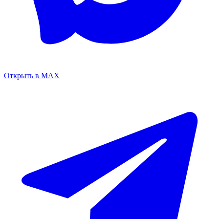
Открыть в MAX