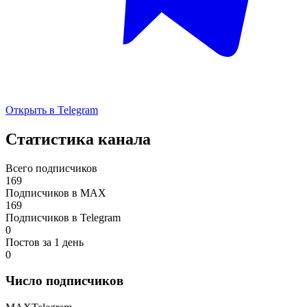
Открыть в Telegram
Статистика канала
Всего подписчиков
169
Подписчиков в MAX
169
Подписчиков в Telegram
0
Постов за 1 день
0
Число подписчиков