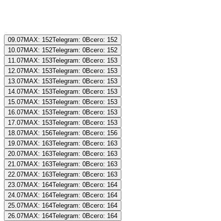
09.07
MAX:
152
Telegram:
0
Всего:
152
10.07
MAX:
152
Telegram:
0
Всего:
152
11.07
MAX:
153
Telegram:
0
Всего:
153
12.07
MAX:
153
Telegram:
0
Всего:
153
13.07
MAX:
153
Telegram:
0
Всего:
153
14.07
MAX:
153
Telegram:
0
Всего:
153
15.07
MAX:
153
Telegram:
0
Всего:
153
16.07
MAX:
153
Telegram:
0
Всего:
153
17.07
MAX:
153
Telegram:
0
Всего:
153
18.07
MAX:
156
Telegram:
0
Всего:
156
19.07
MAX:
163
Telegram:
0
Всего:
163
20.07
MAX:
163
Telegram:
0
Всего:
163
21.07
MAX:
163
Telegram:
0
Всего:
163
22.07
MAX:
163
Telegram:
0
Всего:
163
23.07
MAX:
164
Telegram:
0
Всего:
164
24.07
MAX:
164
Telegram:
0
Всего:
164
25.07
MAX:
164
Telegram:
0
Всего:
164
26.07
MAX:
164
Telegram:
0
Всего:
164