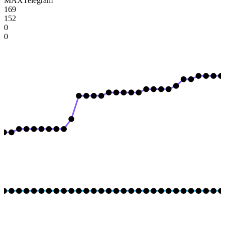
MAX
Telegram
169
152
0
0