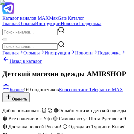
Каталог каналов MAX
MaxGate Каталог
Главная
Отзывы
Инструкции
Новости
Поддержка
Главная
Отзывы
Инструкции
Новости
Поддержка
Назад в каталог
Детский магазин одежды AMIRSHOP
Бизнес
169 подписчиков
Кросспостинг Telegram и MAX
Оценить
Добро пожаловать 🙌 🥰 🟤Онлайн магазин детской одежды
🟠 Все наличии в г. Уфа 🟡 Самовывоз ул.Шота Руставели 9
🔴 Доставка по всей России! ⚪️ Одежда из Турции и Китая!