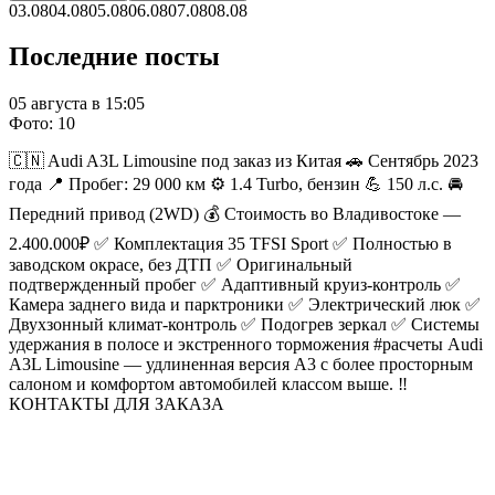
03.08
04.08
05.08
06.08
07.08
08.08
Последние посты
05 августа в 15:05
Фото
:
10
🇨🇳 Audi A3L Limousine под заказ из Китая 🚗 Сентябрь 2023
года 📍 Пробег: 29 000 км ⚙️ 1.4 Turbo, бензин 💪 150 л.с. 🚘
Передний привод (2WD) 💰 Стоимость во Владивостоке —
2.400.000₽ ✅ Комплектация 35 TFSI Sport ✅ Полностью в
заводском окрасе, без ДТП ✅ Оригинальный
подтвержденный пробег ✅ Адаптивный круиз-контроль ✅
Камера заднего вида и парктроники ✅ Электрический люк ✅
Двухзонный климат-контроль ✅ Подогрев зеркал ✅ Системы
удержания в полосе и экстренного торможения #расчеты Audi
A3L Limousine — удлиненная версия A3 с более просторным
салоном и комфортом автомобилей классом выше. ‼️
КОНТАКТЫ ДЛЯ ЗАКАЗА