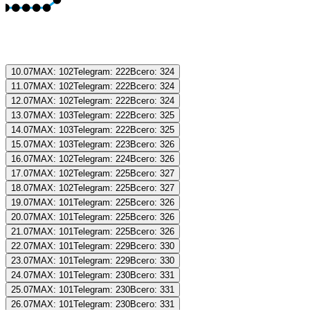
10.07
MAX:
102
Telegram:
222
Всего:
324
11.07
MAX:
102
Telegram:
222
Всего:
324
12.07
MAX:
102
Telegram:
222
Всего:
324
13.07
MAX:
103
Telegram:
222
Всего:
325
14.07
MAX:
103
Telegram:
222
Всего:
325
15.07
MAX:
103
Telegram:
223
Всего:
326
16.07
MAX:
102
Telegram:
224
Всего:
326
17.07
MAX:
102
Telegram:
225
Всего:
327
18.07
MAX:
102
Telegram:
225
Всего:
327
19.07
MAX:
101
Telegram:
225
Всего:
326
20.07
MAX:
101
Telegram:
225
Всего:
326
21.07
MAX:
101
Telegram:
225
Всего:
326
22.07
MAX:
101
Telegram:
229
Всего:
330
23.07
MAX:
101
Telegram:
229
Всего:
330
24.07
MAX:
101
Telegram:
230
Всего:
331
25.07
MAX:
101
Telegram:
230
Всего:
331
26.07
MAX:
101
Telegram:
230
Всего:
331