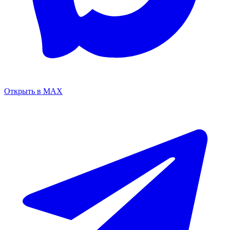
Открыть в MAX