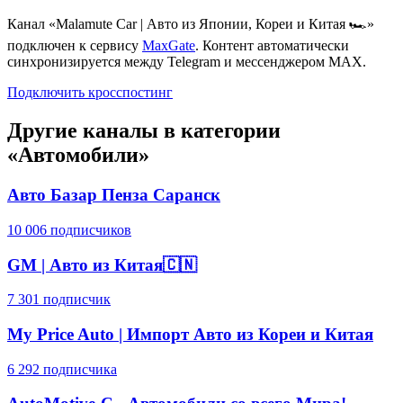
Канал «
Malamute Car | Авто из Японии, Кореи и Китая 🏎
»
подключен к сервису
MaxGate
. Контент автоматически
синхронизируется между Telegram и мессенджером MAX.
Подключить кросспостинг
Другие каналы в категории
«
Автомобили
»
Авто Базар Пенза Саранск
10 006 подписчиков
GM | Авто из Китая🇨🇳
7 301 подписчик
My Price Auto | Импорт Авто из Кореи и Китая
6 292 подписчика