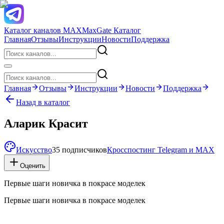
Каталог каналов MAX
MaxGate Каталог
Главная
Отзывы
Инструкции
Новости
Поддержка
Главная
Отзывы
Инструкции
Новости
Поддержка
Назад в каталог
Аларик Красит
Искусство
35 подписчиков
Кросспостинг Telegram и MAX
Оценить
Первые шаги новичка в покрасе моделек
Первые шаги новичка в покрасе моделек