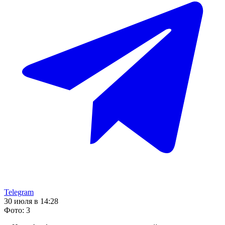
Telegram
30 июля в 14:28
Фото
:
3