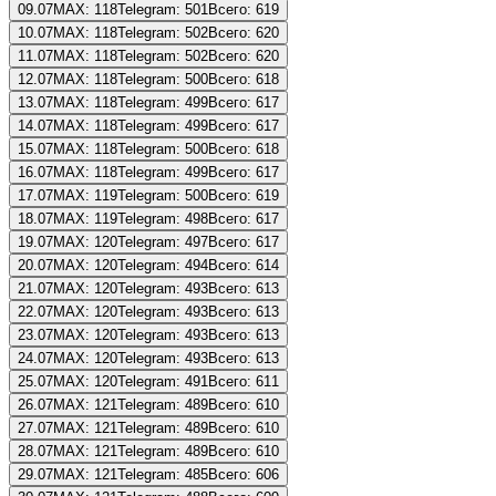
09.07
MAX:
118
Telegram:
501
Всего:
619
10.07
MAX:
118
Telegram:
502
Всего:
620
11.07
MAX:
118
Telegram:
502
Всего:
620
12.07
MAX:
118
Telegram:
500
Всего:
618
13.07
MAX:
118
Telegram:
499
Всего:
617
14.07
MAX:
118
Telegram:
499
Всего:
617
15.07
MAX:
118
Telegram:
500
Всего:
618
16.07
MAX:
118
Telegram:
499
Всего:
617
17.07
MAX:
119
Telegram:
500
Всего:
619
18.07
MAX:
119
Telegram:
498
Всего:
617
19.07
MAX:
120
Telegram:
497
Всего:
617
20.07
MAX:
120
Telegram:
494
Всего:
614
21.07
MAX:
120
Telegram:
493
Всего:
613
22.07
MAX:
120
Telegram:
493
Всего:
613
23.07
MAX:
120
Telegram:
493
Всего:
613
24.07
MAX:
120
Telegram:
493
Всего:
613
25.07
MAX:
120
Telegram:
491
Всего:
611
26.07
MAX:
121
Telegram:
489
Всего:
610
27.07
MAX:
121
Telegram:
489
Всего:
610
28.07
MAX:
121
Telegram:
489
Всего:
610
29.07
MAX:
121
Telegram:
485
Всего:
606