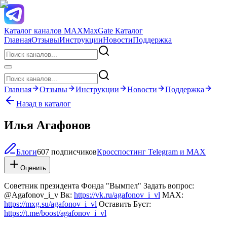
Каталог каналов MAX
MaxGate Каталог
Главная
Отзывы
Инструкции
Новости
Поддержка
Главная
Отзывы
Инструкции
Новости
Поддержка
Назад в каталог
Илья Агафонов
Блоги
607 подписчиков
Кросспостинг Telegram и MAX
Оценить
Советник президента Фонда "Вымпел" Задать вопрос:
@Agafonov_i_v Вк:
https://vk.ru/agafonov_i_vl
МАХ:
https://mxg.su/agafonov_i_vl
Оставить Буст:
https://t.me/boost/agafonov_i_vl