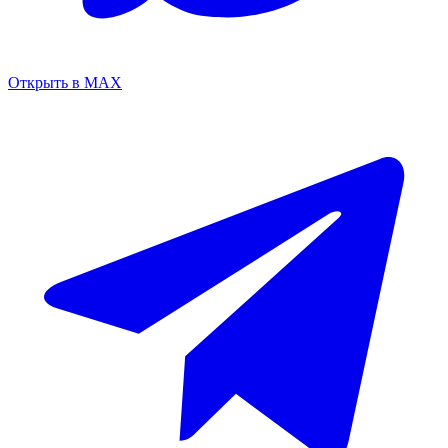
Открыть в MAX