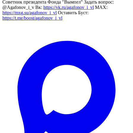
Советник президента Фонда "Вымпел" Задать вопрос:
@Agafonov_i_v Вк:
https://vk.ru/agafonov_i_vl
МАХ:
https://mxg.su/agafonov_i_vl
Оставить Буст:
https://t.me/boost/agafonov_i_vl