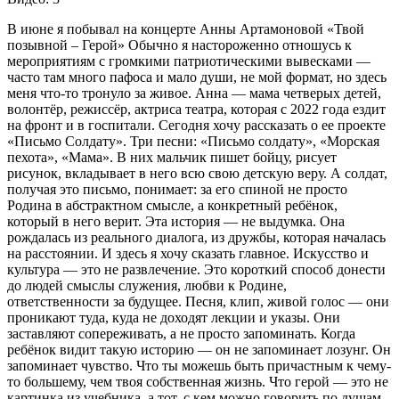
В июне я побывал на концерте Анны Артамоновой «Твой
позывной – Герой» Обычно я настороженно отношусь к
мероприятиям с громкими патриотическими вывесками —
часто там много пафоса и мало души, не мой формат, но здесь
меня что-то тронуло за живое. Анна — мама четверых детей,
волонтёр, режиссёр, актриса театра, которая с 2022 года ездит
на фронт и в госпитали. Сегодня хочу рассказать о ее проекте
«Письмо Солдату». Три песни: «Письмо солдату», «Морская
пехота», «Мама». В них мальчик пишет бойцу, рисует
рисунок, вкладывает в него всю свою детскую веру. А солдат,
получая это письмо, понимает: за его спиной не просто
Родина в абстрактном смысле, а конкретный ребёнок,
который в него верит. Эта история — не выдумка. Она
рождалась из реального диалога, из дружбы, которая началась
на расстоянии. И здесь я хочу сказать главное. Искусство и
культура — это не развлечение. Это короткий способ донести
до людей смыслы служения, любви к Родине,
ответственности за будущее. Песня, клип, живой голос — они
проникают туда, куда не доходят лекции и указы. Они
заставляют сопереживать, а не просто запоминать. Когда
ребёнок видит такую историю — он не запоминает лозунг. Он
запоминает чувство. Что ты можешь быть причастным к чему-
то большему, чем твоя собственная жизнь. Что герой — это не
картинка из учебника, а тот, с кем можно говорить по душам.