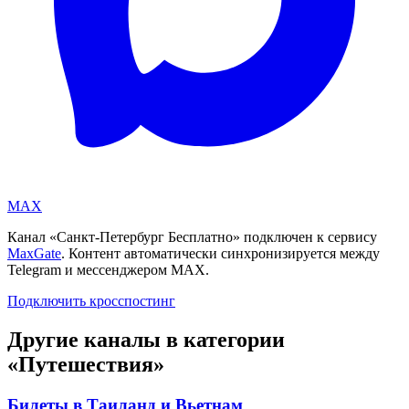
MAX
Канал «
Санкт-Петербург Бесплатно
» подключен к сервису
MaxGate
. Контент автоматически синхронизируется между
Telegram и мессенджером MAX.
Подключить кросспостинг
Другие каналы в категории
«
Путешествия
»
Билеты в Таиланд и Вьетнам