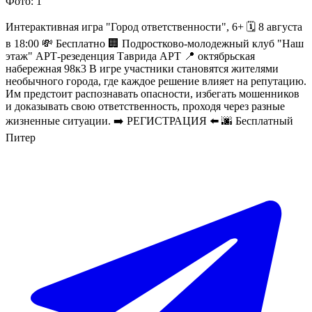
Фото
:
1
Интерактивная игра "Город ответственности", 6+ 🗓 8 августа
в 18:00 💸 Бесплатно 🏢 Подростково-молодежный клуб "Наш
этаж" АРТ-резеденция Таврида АРТ 📍 октябрьская
набережная 98к3 В игре участники становятся жителями
необычного города, где каждое решение влияет на репутацию.
Им предстоит распознавать опасности, избегать мошенников
и доказывать свою ответственность, проходя через разные
жизненные ситуации. ➡️ РЕГИСТРАЦИЯ ⬅️ 🌆 Бесплатный
Питер