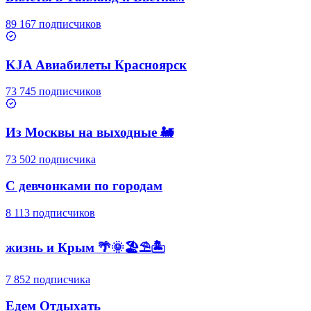
89 167 подписчиков
KJA Авиабилеты Красноярск
73 745 подписчиков
Из Москвы на выходные 🚂
73 502 подписчика
С девчонками по городам
8 113 подписчиков
жизнь и Крым 🌴🌞🏖⛱🏝
7 852 подписчика
Едем Отдыхать