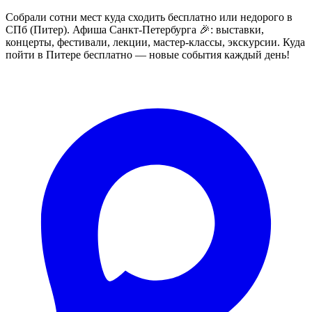
Собрали сотни мест куда сходить бесплатно или недорого в
СПб (Питер). Афиша Санкт-Петербурга 🎉: выставки,
концерты, фестивали, лекции, мастер-классы, экскурсии. Куда
пойти в Питере бесплатно — новые события каждый день!