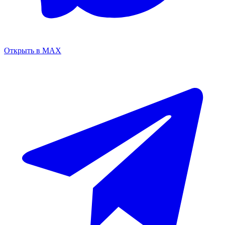
Открыть в MAX