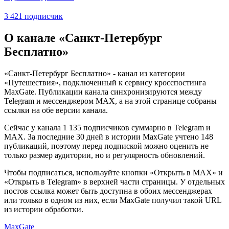
3 421 подписчик
О канале «
Санкт-Петербург
Бесплатно
»
«
Санкт-Петербург Бесплатно
» - канал из категории
«
Путешествия
», подключенный к сервису кросспостинга
MaxGate. Публикации канала синхронизируются между
Telegram и мессенджером MAX, а на этой странице собраны
ссылки на обе версии канала.
Сейчас у канала
1 135 подписчиков
суммарно в Telegram и
MAX. За последние
30
дней
в истории MaxGate учтено
148
публикаций, поэтому перед подпиской можно оценить не
только размер аудитории, но и регулярность обновлений.
Чтобы подписаться, используйте кнопки «Открыть в MAX» и
«Открыть в Telegram» в верхней части страницы. У отдельных
постов ссылка может быть доступна в обоих мессенджерах
или только в одном из них, если MaxGate получил такой URL
из истории обработки.
MaxGate