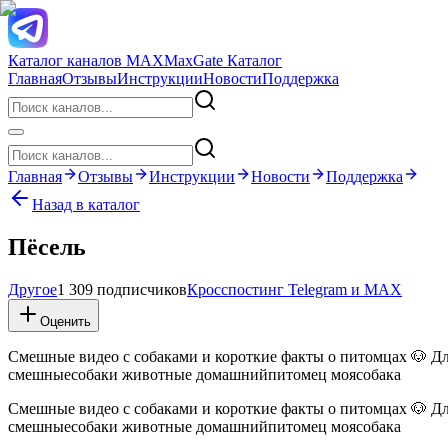
Каталог каналов MAX
MaxGate Каталог
Главная
Отзывы
Инструкции
Новости
Поддержка
Главная
Отзывы
Инструкции
Новости
Поддержка
Назад в каталог
Пёсель
Другое
1 309 подписчиков
Кросспостинг Telegram и MAX
Оценить
Смешные видео с собаками и короткие факты о питомцах 🐶 Д
смешныесобаки животные домашнийпитомец моясобака
Смешные видео с собаками и короткие факты о питомцах 🐶 Д
смешныесобаки животные домашнийпитомец моясобака