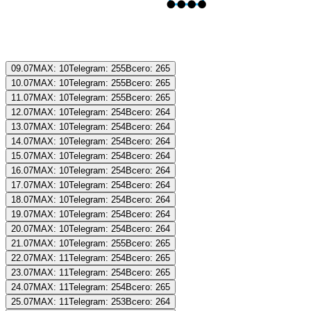
09.07
MAX:
10
Telegram:
255
Всего:
265
10.07
MAX:
10
Telegram:
255
Всего:
265
11.07
MAX:
10
Telegram:
255
Всего:
265
12.07
MAX:
10
Telegram:
254
Всего:
264
13.07
MAX:
10
Telegram:
254
Всего:
264
14.07
MAX:
10
Telegram:
254
Всего:
264
15.07
MAX:
10
Telegram:
254
Всего:
264
16.07
MAX:
10
Telegram:
254
Всего:
264
17.07
MAX:
10
Telegram:
254
Всего:
264
18.07
MAX:
10
Telegram:
254
Всего:
264
19.07
MAX:
10
Telegram:
254
Всего:
264
20.07
MAX:
10
Telegram:
254
Всего:
264
21.07
MAX:
10
Telegram:
255
Всего:
265
22.07
MAX:
11
Telegram:
254
Всего:
265
23.07
MAX:
11
Telegram:
254
Всего:
265
24.07
MAX:
11
Telegram:
254
Всего:
265
25.07
MAX:
11
Telegram:
253
Всего:
264