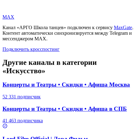
MAX
Канал «
АРГО Школа танцев
» подключен к сервису
MaxGate
.
Контент автоматически синхронизируется между Telegram и
мессенджером MAX.
Подключить кросспостинг
Другие каналы в категории
«
Искусство
»
Концерты и Театры • Скидки • Афиша Москва
52 331 подписчик
Концерты и Театры • Скидки • Афиша в СПБ
41 463 подписчика
Lord Film Official | Лорд Фильм