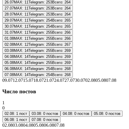
26.07
MAX:
11
Telegram:
253
Всего:
264
27.07
MAX:
11
Telegram:
253
Всего:
264
28.07
MAX:
11
Telegram:
253
Всего:
264
29.07
MAX:
11
Telegram:
254
Всего:
265
30.07
MAX:
11
Telegram:
254
Всего:
265
31.07
MAX:
11
Telegram:
255
Всего:
266
01.08
MAX:
11
Telegram:
255
Всего:
266
02.08
MAX:
12
Telegram:
255
Всего:
267
03.08
MAX:
14
Telegram:
255
Всего:
269
04.08
MAX:
14
Telegram:
255
Всего:
269
05.08
MAX:
14
Telegram:
255
Всего:
269
06.08
MAX:
14
Telegram:
254
Всего:
268
07.08
MAX:
14
Telegram:
254
Всего:
268
09.07
12.07
15.07
18.07
21.07
24.07
27.07
30.07
02.08
05.08
07.08
Число постов
1
0
02.08
:
1
пост
03.08
:
0
постов
04.08
:
0
постов
05.08
:
0
постов
06.08
:
1
пост
07.08
:
0
постов
02.08
03.08
04.08
05.08
06.08
07.08