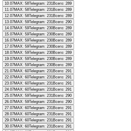
10.07
MAX:
58
Telegram:
231
Всего:
289
11.07
MAX:
58
Telegram:
231
Всего:
289
12.07
MAX:
58
Telegram:
231
Всего:
289
13.07
MAX:
59
Telegram:
231
Всего:
290
14.07
MAX:
59
Telegram:
230
Всего:
289
15.07
MAX:
59
Telegram:
230
Всего:
289
16.07
MAX:
59
Telegram:
230
Всего:
289
17.07
MAX:
59
Telegram:
230
Всего:
289
18.07
MAX:
59
Telegram:
230
Всего:
289
19.07
MAX:
59
Telegram:
230
Всего:
289
20.07
MAX:
59
Telegram:
230
Всего:
289
21.07
MAX:
60
Telegram:
231
Всего:
291
22.07
MAX:
60
Telegram:
231
Всего:
291
23.07
MAX:
60
Telegram:
231
Всего:
291
24.07
MAX:
60
Telegram:
231
Всего:
291
25.07
MAX:
59
Telegram:
231
Всего:
290
26.07
MAX:
59
Telegram:
231
Всего:
290
27.07
MAX:
60
Telegram:
231
Всего:
291
28.07
MAX:
60
Telegram:
231
Всего:
291
29.07
MAX:
60
Telegram:
231
Всего:
291
30.07
MAX:
60
Telegram:
231
Всего:
291