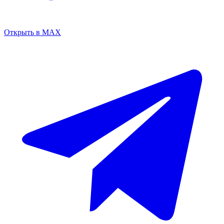
Открыть в MAX