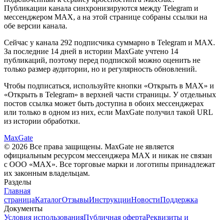
Публикации канала синхронизируются между Telegram и
мессенджером MAX, а на этой странице собраны ссылки на
обе версии канала.
Сейчас у канала
292 подписчика
суммарно в Telegram и MAX.
За последние
14
дней
в истории MaxGate учтено
14
публикаций, поэтому перед подпиской можно оценить не
только размер аудитории, но и регулярность обновлений.
Чтобы подписаться, используйте кнопки «Открыть в MAX» и
«Открыть в Telegram» в верхней части страницы. У отдельных
постов ссылка может быть доступна в обоих мессенджерах
или только в одном из них, если MaxGate получил такой URL
из истории обработки.
MaxGate
© 2026 Все права защищены. MaxGate не является
официальным ресурсом мессенджера MAX и никак не связан
с ООО «МАХ». Все торговые марки и логотипы принадлежат
их законным владельцам.
Разделы
Главная
страница
Каталог
Отзывы
Инструкции
Новости
Поддержка
Документы
Условия использования
Публичная оферта
Реквизиты и