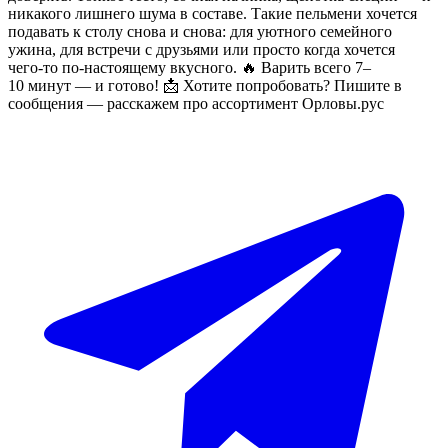
никакого лишнего шума в составе. Такие пельмени хочется
подавать к столу снова и снова: для уютного семейного
ужина, для встречи с друзьями или просто когда хочется
чего‑то по‑настоящему вкусного. 🔥 Варить всего 7–
10 минут — и готово! 📩 Хотите попробовать? Пишите в
сообщения — расскажем про ассортимент Орловы.рус