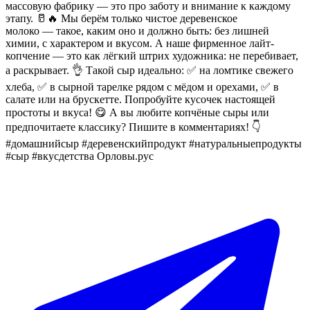
массовую фабрику — это про заботу и внимание к каждому
этапу. 🥛🔥 Мы берём только чистое деревенское
молоко — такое, каким оно и должно быть: без лишней
химии, с характером и вкусом. А наше фирменное лайт-
копчение — это как лёгкий штрих художника: не перебивает,
а раскрывает. 👌 Такой сыр идеально: ✅ на ломтике свежего
хлеба, ✅ в сырной тарелке рядом с мёдом и орехами, ✅ в
салате или на брускетте. Попробуйте кусочек настоящей
простоты и вкуса! 😋 А вы любите копчёные сыры или
предпочитаете классику? Пишите в комментариях! 👇
#домашнийсыр #деревенскийпродукт #натуральныепродукты
#сыр #вкусдетства Орловы.рус