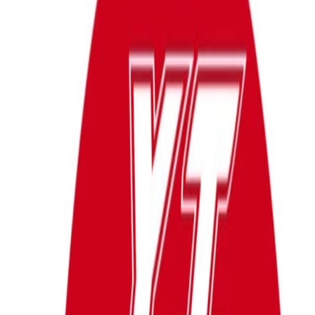
Открыть в MAX