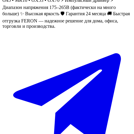
G45 • MR16 • GX53 • GX70 ⚡ Импульсный драйвер ⚡
Диапазон напряжения 175–265В (фактически на много
больше) ✨ Высокая яркость 🛡 Гарантия 24 месяца 🚚 Быстрая
отгрузка FERON — надежное решение для дома, офиса,
торговли и производства.