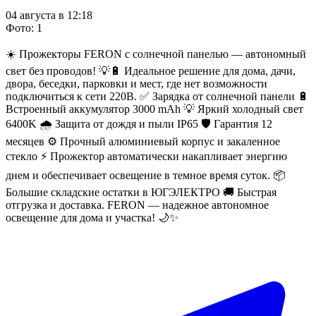
04 августа в 12:18
Фото
:
1
☀️ Прожекторы FERON с солнечной панелью — автономный
свет без проводов! 💡🔋 Идеальное решение для дома, дачи,
двора, беседки, парковки и мест, где нет возможности
подключиться к сети 220В. ✅ Зарядка от солнечной панели 🔋
Встроенный аккумулятор 3000 mAh 💡 Яркий холодный свет
6400K 🌧 Защита от дождя и пыли IP65 🛡 Гарантия 12
месяцев ⚙️ Прочный алюминиевый корпус и закаленное
стекло ⚡ Прожектор автоматически накапливает энергию
днем и обеспечивает освещение в темное время суток. 📦
Большие складские остатки в ЮГЭЛЕКТРО 🚚 Быстрая
отгрузка и доставка. FERON — надежное автономное
освещение для дома и участка! 🌙✨