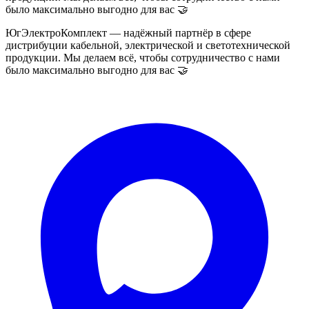
было максимально выгодно для вас 🤝
ЮгЭлектроКомплект — надёжный партнёр в сфере
дистрибуции кабельной, электрической и светотехнической
продукции. Мы делаем всё, чтобы сотрудничество с нами
было максимально выгодно для вас 🤝