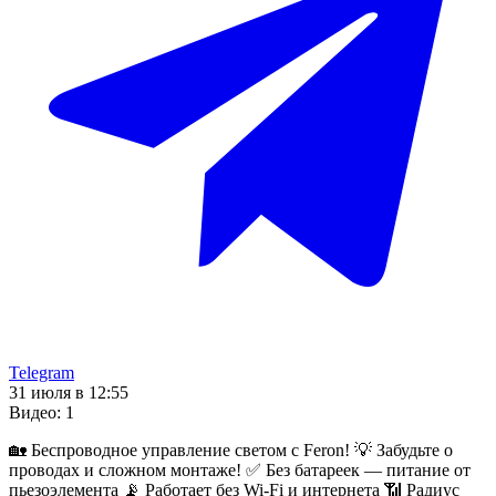
Telegram
31 июля в 12:55
Видео
:
1
🏡 Беспроводное управление светом с Feron! 💡 Забудьте о
проводах и сложном монтаже! ✅ Без батареек — питание от
пьезоэлемента 📡 Работает без Wi-Fi и интернета 📶 Радиус