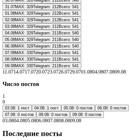
30.07
MAX:
328
Telegram:
212
Всего:
540
31.07
MAX:
329
Telegram:
212
Всего:
541
01.08
MAX:
329
Telegram:
212
Всего:
541
02.08
MAX:
329
Telegram:
212
Всего:
541
03.08
MAX:
329
Telegram:
212
Всего:
541
04.08
MAX:
329
Telegram:
211
Всего:
540
05.08
MAX:
329
Telegram:
211
Всего:
540
06.08
MAX:
329
Telegram:
211
Всего:
540
07.08
MAX:
330
Telegram:
211
Всего:
541
08.08
MAX:
330
Telegram:
211
Всего:
541
09.08
MAX:
330
Telegram:
211
Всего:
541
11.07
14.07
17.07
20.07
23.07
26.07
29.07
01.08
04.08
07.08
09.08
Число постов
1
0
03.08
:
1
пост
04.08
:
1
пост
05.08
:
0
постов
06.08
:
0
постов
07.08
:
0
постов
08.08
:
0
постов
09.08
:
0
постов
03.08
04.08
05.08
06.08
07.08
08.08
09.08
Последние посты