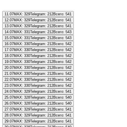
11.07
MAX:
329
Telegram:
212
Всего:
541
12.07
MAX:
329
Telegram:
212
Всего:
541
13.07
MAX:
329
Telegram:
212
Всего:
541
14.07
MAX:
331
Telegram:
212
Всего:
543
15.07
MAX:
331
Telegram:
212
Всего:
543
16.07
MAX:
330
Telegram:
212
Всего:
542
17.07
MAX:
330
Telegram:
212
Всего:
542
18.07
MAX:
330
Telegram:
212
Всего:
542
19.07
MAX:
330
Telegram:
212
Всего:
542
20.07
MAX:
330
Telegram:
212
Всего:
542
21.07
MAX:
330
Telegram:
212
Всего:
542
22.07
MAX:
330
Telegram:
212
Всего:
542
23.07
MAX:
330
Telegram:
212
Всего:
542
24.07
MAX:
329
Telegram:
212
Всего:
541
25.07
MAX:
328
Telegram:
212
Всего:
540
26.07
MAX:
328
Telegram:
212
Всего:
540
27.07
MAX:
329
Telegram:
212
Всего:
541
28.07
MAX:
329
Telegram:
212
Всего:
541
29.07
MAX:
329
Telegram:
212
Всего:
541