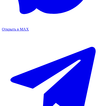
Открыть в MAX