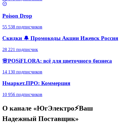
Poison Drop
55 538 подписчиков
Скидки 🔔 Промокоды Акции Ижевск Россия
28 221 подписчик
🌸POSiFLORA: всё для цветочного бизнеса
14 130 подписчиков
Нмаркет.ПРО: Коммерция
10 956 подписчиков
О канале «
ЮгЭлектро⚡️Ваш
Надежный Поставщик
»