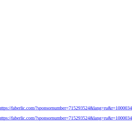
https://faberlic.com/?sponsornumber=715293524&lang=ru&r=100003
https://faberlic.com/?sponsornumber=715293524&lang=ru&r=100003