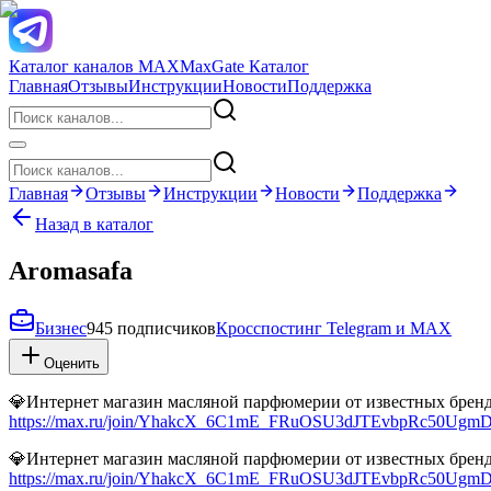
Каталог каналов MAX
MaxGate Каталог
Главная
Отзывы
Инструкции
Новости
Поддержка
Главная
Отзывы
Инструкции
Новости
Поддержка
Назад в каталог
Aromasafa
Бизнес
945 подписчиков
Кросспостинг Telegram и MAX
Оценить
💎Интернет магазин масляной парфюмерии от известных бре
https://max.ru/join/YhakcX_6C1mE_FRuOSU3dJTEvbpRc50Ug
💎Интернет магазин масляной парфюмерии от известных бре
https://max.ru/join/YhakcX_6C1mE_FRuOSU3dJTEvbpRc50Ug