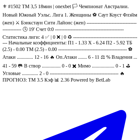
⚜️ #1502 ТМ 3,5 18мин | onexbet 🏳️ Чемпионат Австралии.
Новый Южный Уэльс. Лига 1. Женщины ⚽️ Саут Коуст Флэйм
(жен) ⚔️ Бэнкстаун Сити Лайонс (жен) --------------------------------
------------ 🕓 19' Счет 0:0 --------------------------------------------
Статистика лиги: 4 ✅ | 0 ❌ | 0 ♻️ -----------------------------------------
--- Начальные коэффициенты: П1 - 1.33 Х - 6.24 П2 - 5.92 ТБ
(2.5) - 0.00 ТМ (2.5) - 0.00 -------------------------------------------- ⚽️
Атаки ............. 12 - 16 🔥 Оп.Атаки ....... 6 - 11 ⚖️ % Владения ...
41 - 59 🥅 В створ ............... 0 - 0 ✖️ Мимо .................. 0 - 1 ⛳️
Угловые ............. 2 - 0 -------------------------------------------- 🔥
ПРОГНОЗ: ТМ 3.5 Кэф 📊 2.36 Powered by BetLab