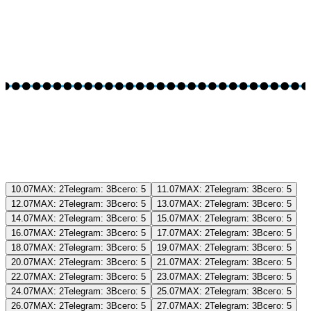
10.07
MAX:
2
Telegram:
3
Всего:
5
11.07
MAX:
2
Telegram:
3
Всего:
5
12.07
MAX:
2
Telegram:
3
Всего:
5
13.07
MAX:
2
Telegram:
3
Всего:
5
14.07
MAX:
2
Telegram:
3
Всего:
5
15.07
MAX:
2
Telegram:
3
Всего:
5
16.07
MAX:
2
Telegram:
3
Всего:
5
17.07
MAX:
2
Telegram:
3
Всего:
5
18.07
MAX:
2
Telegram:
3
Всего:
5
19.07
MAX:
2
Telegram:
3
Всего:
5
20.07
MAX:
2
Telegram:
3
Всего:
5
21.07
MAX:
2
Telegram:
3
Всего:
5
22.07
MAX:
2
Telegram:
3
Всего:
5
23.07
MAX:
2
Telegram:
3
Всего:
5
24.07
MAX:
2
Telegram:
3
Всего:
5
25.07
MAX:
2
Telegram:
3
Всего:
5
26.07
MAX:
2
Telegram:
3
Всего:
5
27.07
MAX:
2
Telegram:
3
Всего:
5