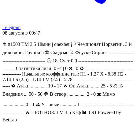
Telegram
08 августа в 09:47
⚜️ #1503 ТМ 3,5 18мин | onexbet 🏳️ Чемпионат Норвегии. 3-й
дивизион. Группа 5 ⚽️ Скедсмо ⚔️ Фёуске Спринт ----------------
---------------------------- 🕓 18' Счет 0:0 ------------------------------------
-------- Статистика лиги: 0 ✅ | 0 ❌ | 0 ♻️ --------------------------------
------------ Начальные коэффициенты: П1 - 1.27 Х - 6.38 П2 -
7.14 ТБ (2.5) - 1.14 ТМ (2.5) - 5.78 ---------------------------------------
----- ⚽️ Атаки ............. 19 - 17 🔥 Оп.Атаки ....... 25 - 5 ⚖️ %
Владения ... 50 - 50 🥅 В створ ............... 2 - 0 ✖️ Мимо
.................. 0 - 1 ⛳️ Угловые ............. 1 - 1 ------------------------------
-------------- 🔥 ПРОГНОЗ: ТМ 3.5 Кэф 📊 1.91 Powered by
BetLab