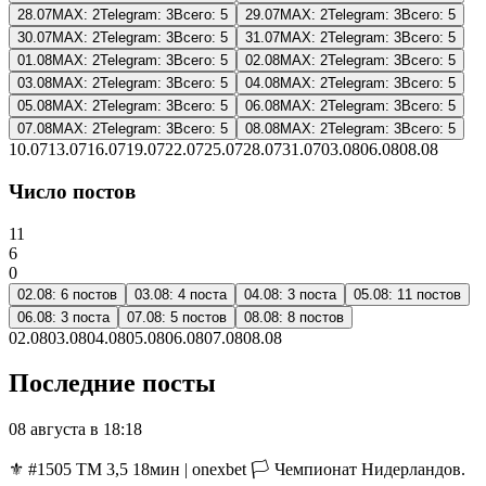
28.07
MAX:
2
Telegram:
3
Всего:
5
29.07
MAX:
2
Telegram:
3
Всего:
5
30.07
MAX:
2
Telegram:
3
Всего:
5
31.07
MAX:
2
Telegram:
3
Всего:
5
01.08
MAX:
2
Telegram:
3
Всего:
5
02.08
MAX:
2
Telegram:
3
Всего:
5
03.08
MAX:
2
Telegram:
3
Всего:
5
04.08
MAX:
2
Telegram:
3
Всего:
5
05.08
MAX:
2
Telegram:
3
Всего:
5
06.08
MAX:
2
Telegram:
3
Всего:
5
07.08
MAX:
2
Telegram:
3
Всего:
5
08.08
MAX:
2
Telegram:
3
Всего:
5
10.07
13.07
16.07
19.07
22.07
25.07
28.07
31.07
03.08
06.08
08.08
Число постов
11
6
0
02.08
:
6
постов
03.08
:
4
поста
04.08
:
3
поста
05.08
:
11
постов
06.08
:
3
поста
07.08
:
5
постов
08.08
:
8
постов
02.08
03.08
04.08
05.08
06.08
07.08
08.08
Последние посты
08 августа в 18:18
⚜️ #1505 ТМ 3,5 18мин | onexbet 🏳️ Чемпионат Нидерландов.