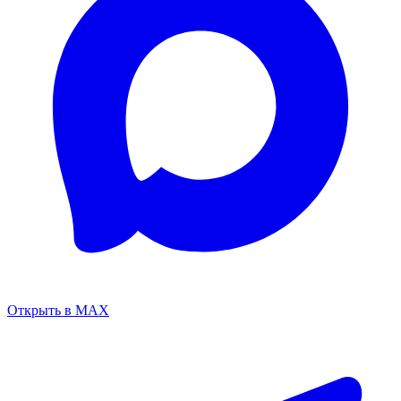
Открыть в MAX