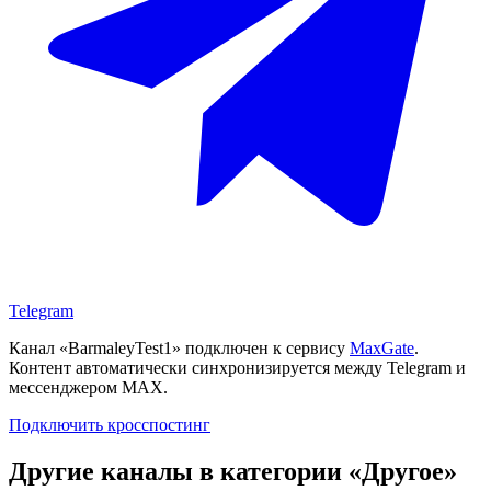
Telegram
Канал «
BarmaleyTest1
» подключен к сервису
MaxGate
.
Контент автоматически синхронизируется между Telegram и
мессенджером MAX.
Подключить кросспостинг
Другие каналы в категории «
Другое
»