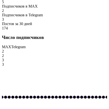
5
Подписчиков в MAX
2
Подписчиков в Telegram
3
Постов за 30 дней
174
Число подписчиков
MAX
Telegram
2
2
3
3