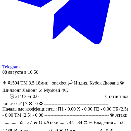
Telegram
08 августа в 10:50
⚜️ #1504 ТМ 3,5 18мин | onexbet 🏳️ Индия. Кубок Дюрана ⚽️
Шиллонг Лайонг ⚔️ Мумбай ФК ----------------------------------------
---- 🕓 21' Счет 0:0 -------------------------------------------- Статистика
лиги: 0 ✅ | 3 ❌ | 0 ♻️ --------------------------------------------
Начальные коэффициенты: П1 - 0.00 Х - 0.00 П2 - 0.00 ТБ (2.5)
- 0.00 ТМ (2.5) - 0.00 -------------------------------------------- ⚽️ Атаки
............. 55 - 27 🔥 Оп.Атаки ....... 44 - 34 ⚖️ % Владения ... 53 -
47 🥅 В створ ............... 0 - 0 ✖️ Мимо .................. 3 - 0 ⛳️