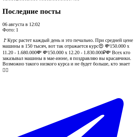
Последние посты
06 августа в 12:02
Фото
:
1
🚩Курс растет каждый день и это печально. При средней цене
машины в 150 тысяч, вот так отражается курс😍 💸150.000 х
11.20 - 1.680.000💸 💸150.000 х 12.20 - 1.830.000₽💸 Всех кто
заказывал машины в мае-июне, я поздравляю вы красавчики.
Возможно такого низкого курса и не будет больше, кто знает
🤷‍♂️