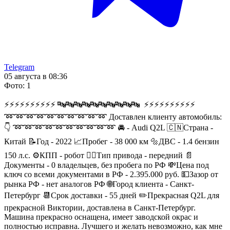
Telegram
05 августа в 08:36
Фото
:
1
⚡️⚡️⚡️⚡️⚡️⚡️⚡️⚡️⚡️⚡️ 🔤🔤🔤🔤🔤🔤🔤🔤🔤🔤 ⚡️⚡️⚡️⚡️⚡️⚡️⚡️⚡️⚡️⚡️
➿➿➿➿➿➿➿➿➿➿ Доставлен клиенту автомобиль:
👇 ➿➿➿➿➿➿➿➿➿➿ 🚘 - Audi Q2L 🇨🇳Страна -
Китай 📝Год - 2022 📈Пробег - 38 000 км 🔩ДВС - 1.4 бензин
150 л.с. ⚙КПП - робот 🚵‍♂Тип привода - передний 📄
Документы - 0 владельцев, без пробега по РФ 💸Цена под
ключ со всеми документами в РФ - 2.395.000 руб. 💵Зазор от
рынка РФ - нет аналогов РФ 🌐Город клиента - Санкт-
Петербург 📆Срок доставки - 55 дней ✏️Прекрасная Q2L для
прекрасной Виктории, доставлена в Санкт-Петербург.
Машина прекрасно оснащена, имеет заводской окрас и
полностью исправна. Лучшего и желать невозможно, как мне