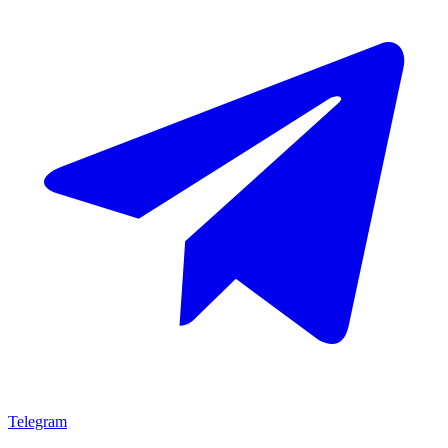
Telegram