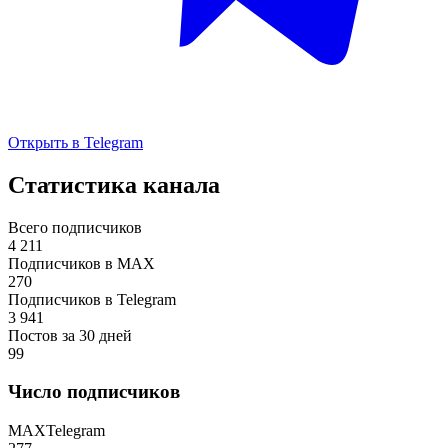
Открыть в Telegram
Статистика канала
Всего подписчиков
4 211
Подписчиков в MAX
270
Подписчиков в Telegram
3 941
Постов за 30 дней
99
Число подписчиков
MAX
Telegram