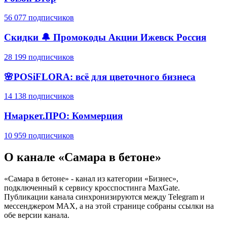
56 077 подписчиков
Скидки 🔔 Промокоды Акции Ижевск Россия
28 199 подписчиков
🌸POSiFLORA: всё для цветочного бизнеса
14 138 подписчиков
Нмаркет.ПРО: Коммерция
10 959 подписчиков
О канале «
Самара в бетоне
»
«
Самара в бетоне
» - канал из категории «
Бизнес
»,
подключенный к сервису кросспостинга MaxGate.
Публикации канала синхронизируются между Telegram и
мессенджером MAX, а на этой странице собраны ссылки на
обе версии канала.