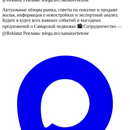
Актуальные обзоры рынка, советы по покупке и продаже
жилья, информация о новостройках и экспертный анализ.
Будьте в курсе всех важных событий и выгодных
предложений о Самарской недвижке 🏙 Сотрудничество —
@Reklatut Реклама: telega.in/c/samaravbetone