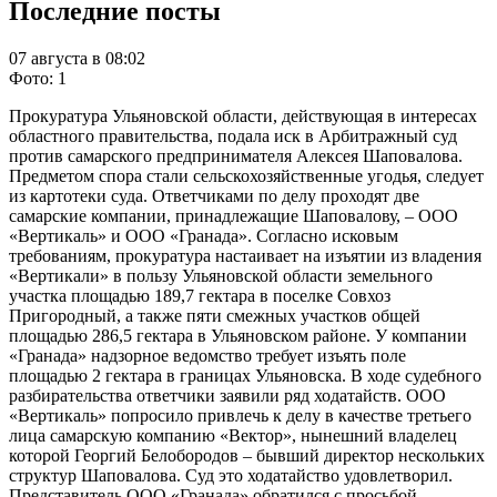
Последние посты
07 августа в 08:02
Фото
:
1
Прокуратура Ульяновской области, действующая в интересах
областного правительства, подала иск в Арбитражный суд
против самарского предпринимателя Алексея Шаповалова.
Предметом спора стали сельскохозяйственные угодья, следует
из картотеки суда. Ответчиками по делу проходят две
самарские компании, принадлежащие Шаповалову, – ООО
«Вертикаль» и ООО «Гранада». Согласно исковым
требованиям, прокуратура настаивает на изъятии из владения
«Вертикали» в пользу Ульяновской области земельного
участка площадью 189,7 гектара в поселке Совхоз
Пригородный, а также пяти смежных участков общей
площадью 286,5 гектара в Ульяновском районе. У компании
«Гранада» надзорное ведомство требует изъять поле
площадью 2 гектара в границах Ульяновска. В ходе судебного
разбирательства ответчики заявили ряд ходатайств. ООО
«Вертикаль» попросило привлечь к делу в качестве третьего
лица самарскую компанию «Вектор», нынешний владелец
которой Георгий Белобородов – бывший директор нескольких
структур Шаповалова. Суд это ходатайство удовлетворил.
Представитель ООО «Гранада» обратился с просьбой