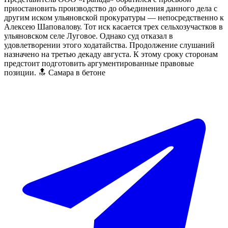
приостановить производство до объединения данного дела с
другим иском ульяновской прокуратуры — непосредственно к
Алексею Шаповалову. Тот иск касается трех сельхозучастков в
ульяновском селе Луговое. Однако суд отказал в
удовлетворении этого ходатайства. Продолжение слушаний
назначено на третью декаду августа. К этому сроку сторонам
предстоит подготовить аргументированные правовые
позиции. 🔝 Самара в бетоне