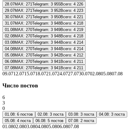
28.07
MAX:
271
Telegram:
3 955
Всего:
4 226
29.07
MAX:
271
Telegram:
3 952
Всего:
4 223
30.07
MAX:
271
Telegram:
3 950
Всего:
4 221
31.07
MAX:
270
Telegram:
3 948
Всего:
4 218
01.08
MAX:
270
Telegram:
3 949
Всего:
4 219
02.08
MAX:
270
Telegram:
3 948
Всего:
4 218
03.08
MAX:
270
Telegram:
3 944
Всего:
4 214
04.08
MAX:
270
Telegram:
3 944
Всего:
4 214
05.08
MAX:
270
Telegram:
3 942
Всего:
4 212
06.08
MAX:
270
Telegram:
3 941
Всего:
4 211
07.08
MAX:
270
Telegram:
3 941
Всего:
4 211
09.07
12.07
15.07
18.07
21.07
24.07
27.07
30.07
02.08
05.08
07.08
Число постов
6
3
0
01.08
:
6
постов
02.08
:
3
поста
03.08
:
3
поста
04.08
:
3
поста
05.08
:
4
поста
06.08
:
5
постов
07.08
:
2
поста
01.08
02.08
03.08
04.08
05.08
06.08
07.08