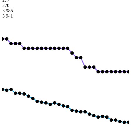
277
270
3 985
3 941