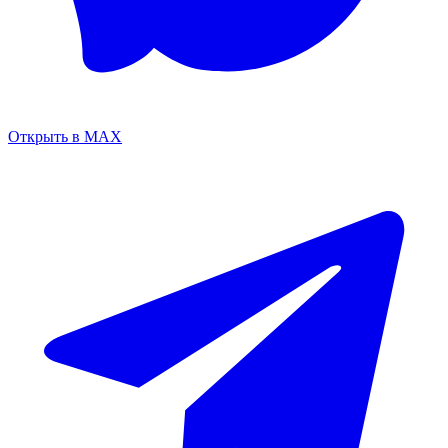
Открыть в MAX