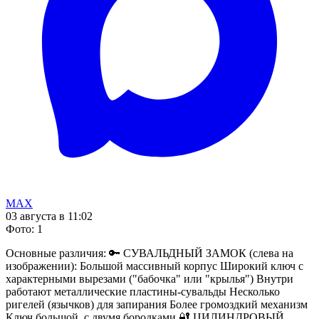
MAX
03 августа в 11:02
Фото
:
1
Основные различия: 🔑 СУВАЛЬДНЫЙ ЗАМОК (слева на
изображении): Большой массивный корпус Широкий ключ с
характерными вырезами ("бабочка" или "крылья") Внутри
работают металлические пластины-сувальды Несколько
ригелей (язычков) для запирания Более громоздкий механизм
Ключ большой, с двумя бородками 🔐 ЦИЛИНДРОВЫЙ