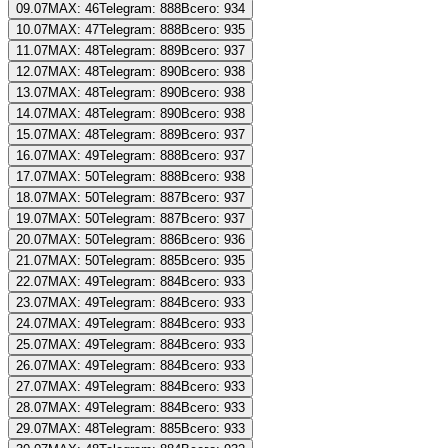
09.07
MAX:
46
Telegram:
888
Всего:
934
10.07
MAX:
47
Telegram:
888
Всего:
935
11.07
MAX:
48
Telegram:
889
Всего:
937
12.07
MAX:
48
Telegram:
890
Всего:
938
13.07
MAX:
48
Telegram:
890
Всего:
938
14.07
MAX:
48
Telegram:
890
Всего:
938
15.07
MAX:
48
Telegram:
889
Всего:
937
16.07
MAX:
49
Telegram:
888
Всего:
937
17.07
MAX:
50
Telegram:
888
Всего:
938
18.07
MAX:
50
Telegram:
887
Всего:
937
19.07
MAX:
50
Telegram:
887
Всего:
937
20.07
MAX:
50
Telegram:
886
Всего:
936
21.07
MAX:
50
Telegram:
885
Всего:
935
22.07
MAX:
49
Telegram:
884
Всего:
933
23.07
MAX:
49
Telegram:
884
Всего:
933
24.07
MAX:
49
Telegram:
884
Всего:
933
25.07
MAX:
49
Telegram:
884
Всего:
933
26.07
MAX:
49
Telegram:
884
Всего:
933
27.07
MAX:
49
Telegram:
884
Всего:
933
28.07
MAX:
49
Telegram:
884
Всего:
933
29.07
MAX:
48
Telegram:
885
Всего:
933