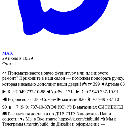
MAX
29 июля в 10:29
Фото
:
1
👀 Присматриваете новую фурнитуру или планируете
ремонт? Приходите в наш салон — поможем подобрать ручку,
которая идеально дополнит ваши двери! 📩 ☎️ 399 ◀️Артёма 83
▶️ 📱 +7 949 737-10-88 ◀️Артёма 171а ▶️ 📱 +7 949 737-10-91
◀️Петровского 138 «Сокол» ▶️ магазин 820 📱 +7 949 737-10-
90 📱 +7 (949) 737-10-87(ОФИС) 📦 В магазинах СИТИБИЛД
🚚 Бесплатная доставка по ДНР, ЛНР, Запорожью Наши
соцсети: 📲 Мы в Вконтакте https://vk.com/citibuild 📲 Мы в
Телеграмм t.me/citybuild_dn Дизайн и оформление —