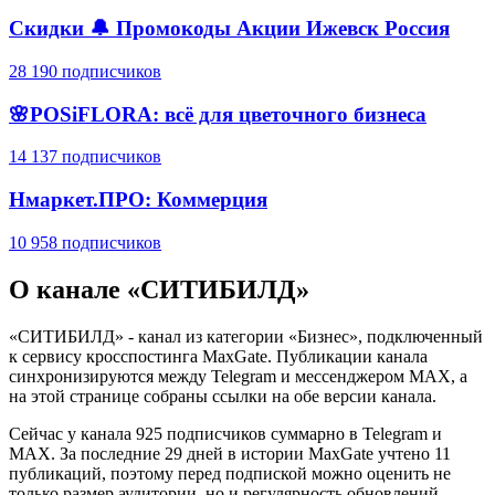
Скидки 🔔 Промокоды Акции Ижевск Россия
28 190 подписчиков
🌸POSiFLORA: всё для цветочного бизнеса
14 137 подписчиков
Нмаркет.ПРО: Коммерция
10 958 подписчиков
О канале «
СИТИБИЛД
»
«
СИТИБИЛД
» - канал из категории «
Бизнес
», подключенный
к сервису кросспостинга MaxGate. Публикации канала
синхронизируются между Telegram и мессенджером MAX, а
на этой странице собраны ссылки на обе версии канала.
Сейчас у канала
925 подписчиков
суммарно в Telegram и
MAX. За последние
29
дней
в истории MaxGate учтено
11
публикаций, поэтому перед подпиской можно оценить не
только размер аудитории, но и регулярность обновлений.