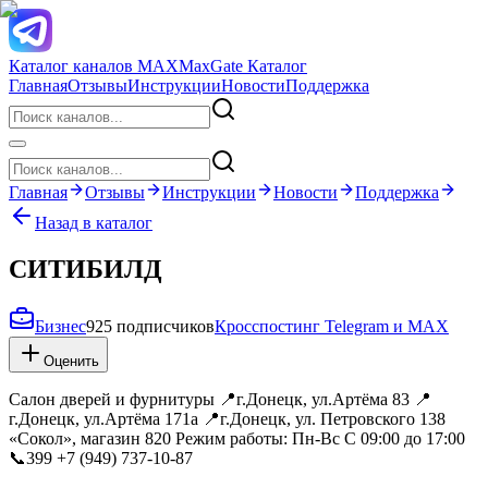
Каталог каналов MAX
MaxGate Каталог
Главная
Отзывы
Инструкции
Новости
Поддержка
Главная
Отзывы
Инструкции
Новости
Поддержка
Назад в каталог
СИТИБИЛД
Бизнес
925 подписчиков
Кросспостинг Telegram и MAX
Оценить
Салон дверей и фурнитуры 📍г.Донецк, ул.Артёма 83 📍
г.Донецк, ул.Артёма 171а 📍г.Донецк, ул. Петровского 138
«Сокол», магазин 820 Режим работы: Пн-Вс С 09:00 до 17:00
📞399 +7 (949) 737-10-87