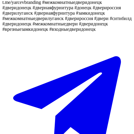
t.me/yarcevbranding #межкомнатныедверидонецк
#дверидонецк #двернаяфурнитура #донецк #дверироссия
#дверилуганск #двернаяфурнитура #замкидонецк
#межкомнатныедверилуганск #дверироссия #двери #ситибилд
#дверидонецк #межкомнатныедвери #дверидонецк
#врезныезамкидонецк #входныедверидонецк