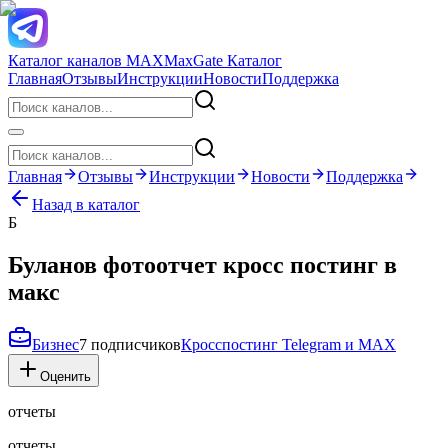
Каталог каналов MAX
MaxGate Каталог
Главная
Отзывы
Инструкции
Новости
Поддержка
Главная
Отзывы
Инструкции
Новости
Поддержка
Назад в каталог
Б
Буланов фотоотчет кросс постинг в
макс
Бизнес
7 подписчиков
Кросспостинг Telegram и MAX
Оценить
отчеты
отчеты