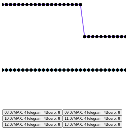
08.07
MAX:
4
Telegram:
4
Всего:
8
09.07
MAX:
4
Telegram:
4
Всего:
8
10.07
MAX:
4
Telegram:
4
Всего:
8
11.07
MAX:
4
Telegram:
4
Всего:
8
12.07
MAX:
4
Telegram:
4
Всего:
8
13.07
MAX:
4
Telegram:
4
Всего:
8