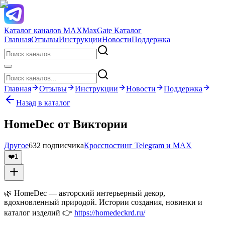
Каталог каналов MAX
MaxGate Каталог
Главная
Отзывы
Инструкции
Новости
Поддержка
Главная
Отзывы
Инструкции
Новости
Поддержка
Назад в каталог
HomeDec от Виктории
Другое
632 подписчика
Кросспостинг Telegram и MAX
❤️
1
🌿 HomeDec — авторский интерьерный декор,
вдохновленный природой. Истории создания, новинки и
каталог изделий 👉
https://homedeckrd.ru/