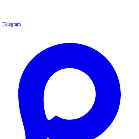
Telegram