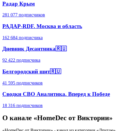
Радар Крым
281 077 подписчиков
РАДАР-RDF. Москва и область
162 684 подписчика
Дневник Десантника🇷🇺
92 422 подписчика
Белгородский щит🇷🇺
41 595 подписчиков
Сводки СВО Аналитика. Вперед к Победе
18 316 подписчиков
О канале «
HomeDec от Виктории
»
«
HomeDec от Виктории
» - канал из категории «
Другое
»,