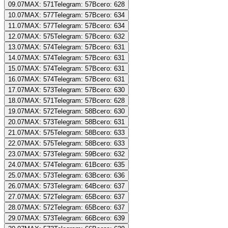
09.07
MAX:
571
Telegram:
57
Всего:
628
10.07
MAX:
577
Telegram:
57
Всего:
634
11.07
MAX:
577
Telegram:
57
Всего:
634
12.07
MAX:
575
Telegram:
57
Всего:
632
13.07
MAX:
574
Telegram:
57
Всего:
631
14.07
MAX:
574
Telegram:
57
Всего:
631
15.07
MAX:
574
Telegram:
57
Всего:
631
16.07
MAX:
574
Telegram:
57
Всего:
631
17.07
MAX:
573
Telegram:
57
Всего:
630
18.07
MAX:
571
Telegram:
57
Всего:
628
19.07
MAX:
572
Telegram:
58
Всего:
630
20.07
MAX:
573
Telegram:
58
Всего:
631
21.07
MAX:
575
Telegram:
58
Всего:
633
22.07
MAX:
575
Telegram:
58
Всего:
633
23.07
MAX:
573
Telegram:
59
Всего:
632
24.07
MAX:
574
Telegram:
61
Всего:
635
25.07
MAX:
573
Telegram:
63
Всего:
636
26.07
MAX:
573
Telegram:
64
Всего:
637
27.07
MAX:
572
Telegram:
65
Всего:
637
28.07
MAX:
572
Telegram:
65
Всего:
637
29.07
MAX:
573
Telegram:
66
Всего:
639