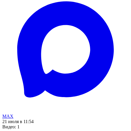
MAX
21 июля в 11:54
Видео
:
1