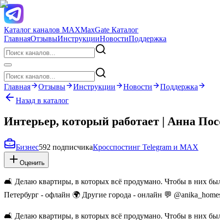
Каталог каналов MAX
MaxGate Каталог
Главная
Отзывы
Инструкции
Новости
Поддержка
Главная
Отзывы
Инструкции
Новости
Поддержка
Назад в каталог
Интерьер, который работает | Анна Пос
Бизнес
592 подписчика
Кросспостинг Telegram и MAX
Оценить
🛋️ Делаю квартиры, в которых всё продумано. Чтобы в них бы
Петербург - офлайн 🌍 Другие города - онлайн 💬 @anika_homes
🛋️ Делаю квартиры, в которых всё продумано. Чтобы в них бы