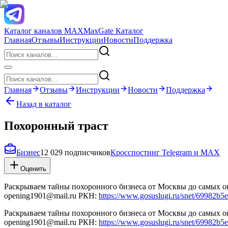
Каталог каналов MAX
MaxGate Каталог
Главная
Отзывы
Инструкции
Новости
Поддержка
Главная
Отзывы
Инструкции
Новости
Поддержка
Назад в каталог
Похоронный траст
Бизнес
12 029 подписчиков
Кросспостинг Telegram и MAX
Оценить
Раскрываем тайны похоронного бизнеса от Москвы до самых ок
opening1901@mail.ru РКН:
https://www.gosuslugi.ru/snet/69982b
Раскрываем тайны похоронного бизнеса от Москвы до самых ок
opening1901@mail.ru РКН:
https://www.gosuslugi.ru/snet/69982b