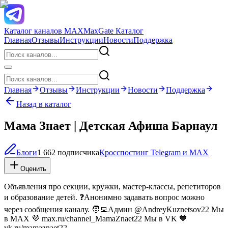
Каталог каналов MAX
MaxGate Каталог
Главная
Отзывы
Инструкции
Новости
Поддержка
Главная
Отзывы
Инструкции
Новости
Поддержка
Назад в каталог
Мама Знает | Детская Афиша Барнаул
Блоги
1 662 подписчика
Кросспостинг Telegram и MAX
Оценить
Объявления про секции, кружки, мастер-классы, репетиторов
и образование детей. ❓Анонимно задавать вопрос можно
через сообщения каналу. 🧑‍💻Админ @AndreyKuznetsov22 Мы
в MAX 💜 max.ru/channel_MamaZnaet22 Мы в VK 💙
vk.ru/mamaznaet22