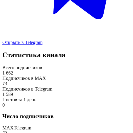
Открыть в Telegram
Статистика канала
Всего подписчиков
1 662
Подписчиков в MAX
73
Подписчиков в Telegram
1 589
Постов за 1 день
0
Число подписчиков
MAX
Telegram