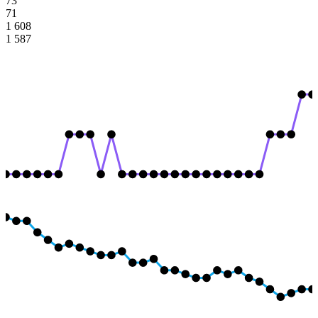
73
71
1 608
1 587