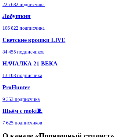
225 682 подписчика
Лобушкин
106 822 подписчика
Светские крошки LIVE
84 455 подписчиков
НАЧАЛКА 21 ВЕКА
13 103 подписчика
ProHunter
9 353 подписчика
Шьём с moki🧵
7 625 подписчиков
О канале «
Порядочный стилист
»