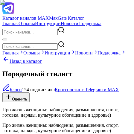
Каталог каналов MAX
MaxGate Каталог
Главная
Отзывы
Инструкции
Новости
Поддержка
Главная
Отзывы
Инструкции
Новости
Поддержка
Назад в каталог
Порядочный стилист
Блоги
154 подписчика
Кросспостинг Telegram и MAX
Оценить
Про жизнь женщины: наблюдения, размышления, спорт,
готовка, наряды, культурное обогащение и здоровье)
Про жизнь женщины: наблюдения, размышления, спорт,
готовка, наряды, культурное обогащение и здоровье)