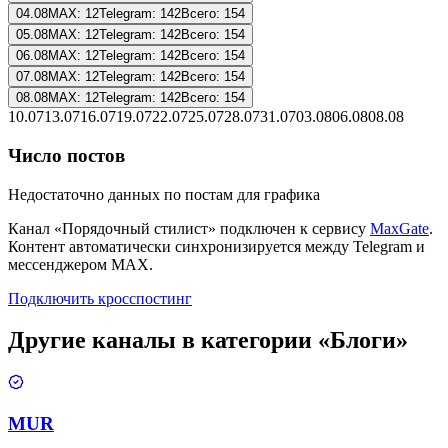
04.08
MAX:
12
Telegram:
142
Всего:
154
05.08
MAX:
12
Telegram:
142
Всего:
154
06.08
MAX:
12
Telegram:
142
Всего:
154
07.08
MAX:
12
Telegram:
142
Всего:
154
08.08
MAX:
12
Telegram:
142
Всего:
154
10.07
13.07
16.07
19.07
22.07
25.07
28.07
31.07
03.08
06.08
08.08
Число постов
Недостаточно данных по постам для графика
Канал «
Порядочный стилист
» подключен к сервису
MaxGate
.
Контент автоматически синхронизируется между Telegram и
мессенджером MAX.
Подключить кросспостинг
Другие каналы в категории «
Блоги
»
MUR