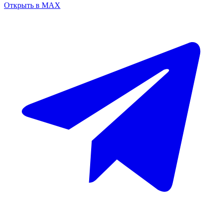
Открыть в MAX