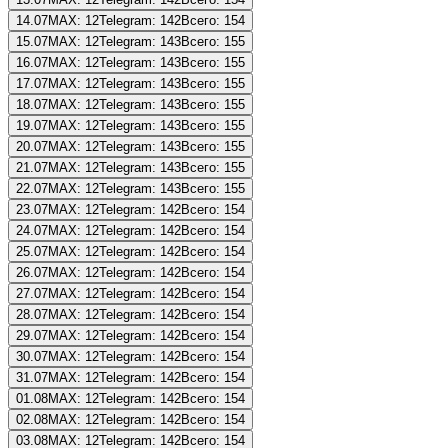
14.07
MAX:
12
Telegram:
142
Всего:
154
15.07
MAX:
12
Telegram:
143
Всего:
155
16.07
MAX:
12
Telegram:
143
Всего:
155
17.07
MAX:
12
Telegram:
143
Всего:
155
18.07
MAX:
12
Telegram:
143
Всего:
155
19.07
MAX:
12
Telegram:
143
Всего:
155
20.07
MAX:
12
Telegram:
143
Всего:
155
21.07
MAX:
12
Telegram:
143
Всего:
155
22.07
MAX:
12
Telegram:
143
Всего:
155
23.07
MAX:
12
Telegram:
142
Всего:
154
24.07
MAX:
12
Telegram:
142
Всего:
154
25.07
MAX:
12
Telegram:
142
Всего:
154
26.07
MAX:
12
Telegram:
142
Всего:
154
27.07
MAX:
12
Telegram:
142
Всего:
154
28.07
MAX:
12
Telegram:
142
Всего:
154
29.07
MAX:
12
Telegram:
142
Всего:
154
30.07
MAX:
12
Telegram:
142
Всего:
154
31.07
MAX:
12
Telegram:
142
Всего:
154
01.08
MAX:
12
Telegram:
142
Всего:
154
02.08
MAX:
12
Telegram:
142
Всего:
154
03.08
MAX:
12
Telegram:
142
Всего:
154