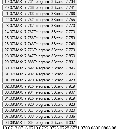
19.07
MAX:
7 731
Telegram:
3
Всего:
7 734
20.07
MAX:
7 738
Telegram:
3
Всего:
7 741
21.07
MAX:
7 763
Telegram:
3
Всего:
7 766
22.07
MAX:
7 752
Telegram:
3
Всего:
7 755
23.07
MAX:
7 767
Telegram:
3
Всего:
7 770
24.07
MAX:
7 767
Telegram:
3
Всего:
7 770
25.07
MAX:
7 756
Telegram:
3
Всего:
7 759
26.07
MAX:
7 743
Telegram:
3
Всего:
7 746
27.07
MAX:
7 776
Telegram:
3
Всего:
7 779
28.07
MAX:
7 847
Telegram:
3
Всего:
7 850
29.07
MAX:
7 888
Telegram:
3
Всего:
7 891
30.07
MAX:
7 892
Telegram:
3
Всего:
7 895
31.07
MAX:
7 902
Telegram:
3
Всего:
7 905
01.08
MAX:
7 920
Telegram:
3
Всего:
7 923
02.08
MAX:
7 916
Telegram:
3
Всего:
7 919
03.08
MAX:
7 904
Telegram:
3
Всего:
7 907
04.08
MAX:
7 916
Telegram:
3
Всего:
7 919
05.08
MAX:
7 920
Telegram:
3
Всего:
7 923
06.08
MAX:
8 017
Telegram:
3
Всего:
8 020
07.08
MAX:
8 033
Telegram:
3
Всего:
8 036
08.08
MAX:
8 034
Telegram:
3
Всего:
8 037
10.07
13.07
16.07
19.07
22.07
25.07
28.07
31.07
03.08
06.08
08.08