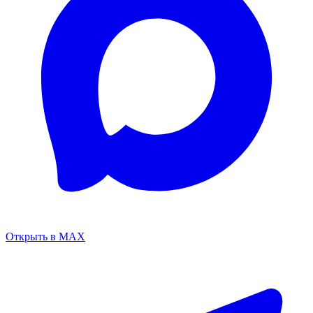
Открыть в MAX