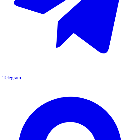
Telegram