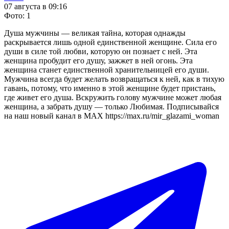
07 августа в 09:16
Фото
:
1
Душа мужчины — великая тайна, которая однажды
раскрывается лишь одной единственной женщине. Сила его
души в силе той любви, которую он познает с ней. Эта
женщина пробудит его душу, зажжет в ней огонь. Эта
женщина станет единственной хранительницей его души.
Мужчина всегда будет желать возвращаться к ней, как в тихую
гавань, потому, что именно в этой женщине будет пристань,
где живет его душа. Вскружить голову мужчине может любая
женщина, а забрать душу — только Любимая. Подписывайся
на наш новый канал в МАХ https://max.ru/mir_glazami_woman