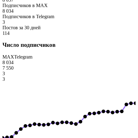
Подписчиков в MAX
8 034
Подписчиков в Telegram
3
Постов за 30 дней
114
Число подписчиков
MAX
Telegram
8 034
7 550
3
3