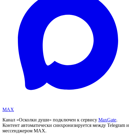
MAX
Канал «
Осколки души
» подключен к сервису
MaxGate
.
Контент автоматически синхронизируется между Telegram и
мессенджером MAX.