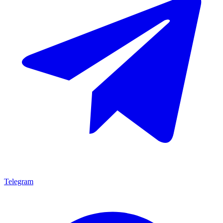
Telegram