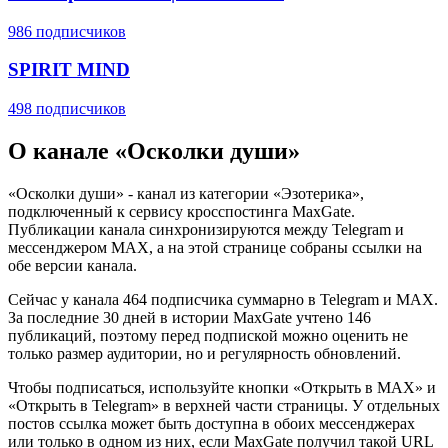
986 подписчиков
SPIRIT MIND
498 подписчиков
О канале «
Осколки души
»
«
Осколки души
» - канал из категории «
Эзотерика
»,
подключенный к сервису кросспостинга MaxGate.
Публикации канала синхронизируются между Telegram и
мессенджером MAX, а на этой странице собраны ссылки на
обе версии канала.
Сейчас у канала
464 подписчика
суммарно в Telegram и MAX.
За последние
30
дней
в истории MaxGate учтено
146
публикаций, поэтому перед подпиской можно оценить не
только размер аудитории, но и регулярность обновлений.
Чтобы подписаться, используйте кнопки «Открыть в MAX» и
«Открыть в Telegram» в верхней части страницы. У отдельных
постов ссылка может быть доступна в обоих мессенджерах
или только в одном из них, если MaxGate получил такой URL