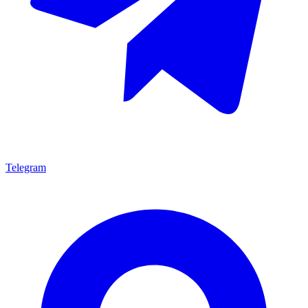
Telegram