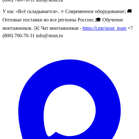
У нас «Всё складывается». ⭐️ Современное оборудование; 🚚
Оптовые поставки во все регионы России; 🎓 Обучение
монтажников. ✉️ Чат монтажников -
https://t.me/stout_team
+7
(800) 700-70-31 info@stout.ru