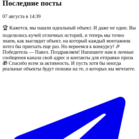
Последние посты
07 августа в 14:39
🏆 Кажется, мы нашли идеальный объект. И даже не один. Вы
поделились кучей отличных историй, и теперь мы точно
знаем, как выглядит объект, на который каждый монтажник
хотел бы приехать еще раз. Но вернемся к конкурсу! 🎉
Победитель — Павел. Поздравляем! Напишите нам в личные
сообщения канала свой адрес и контакты для отправки приза
🎁 Спасибо всем за активность. И пусть хотя бы иногда
реальные объекты будут похожи на те, о которых вы мечтаете.