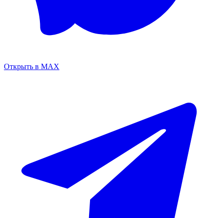
Открыть в MAX