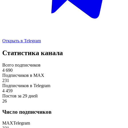
Открыть в Telegram
Статистика канала
Всего подписчиков
4 690
Подписчиков в MAX
231
Подписчиков в Telegram
4 459
Постов за 29 дней
26
Число подписчиков
MAX
Telegram