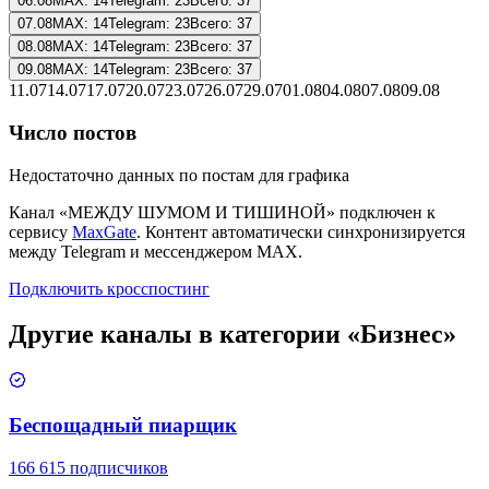
06.08
MAX:
14
Telegram:
23
Всего:
37
07.08
MAX:
14
Telegram:
23
Всего:
37
08.08
MAX:
14
Telegram:
23
Всего:
37
09.08
MAX:
14
Telegram:
23
Всего:
37
11.07
14.07
17.07
20.07
23.07
26.07
29.07
01.08
04.08
07.08
09.08
Число постов
Недостаточно данных по постам для графика
Канал «
МЕЖДУ ШУМОМ И ТИШИНОЙ
» подключен к
сервису
MaxGate
. Контент автоматически синхронизируется
между Telegram и мессенджером MAX.
Подключить кросспостинг
Другие каналы в категории «
Бизнес
»
Беспощадный пиарщик
166 615 подписчиков