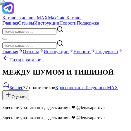
Каталог каналов MAX
MaxGate Каталог
Главная
Отзывы
Инструкции
Новости
Поддержка
Главная
Отзывы
Инструкции
Новости
Поддержка
Назад в каталог
МЕЖДУ ШУМОМ И ТИШИНОЙ
Бизнес
37 подписчиков
Кросспостинг Telegram и MAX
Оценить
Здесь не учат жизни , здесь живут ❤ @lenasaparova
Здесь не учат жизни , здесь живут ❤ @lenasaparova