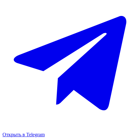
Открыть в Telegram