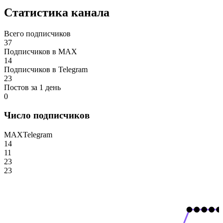
Статистика канала
Всего подписчиков
37
Подписчиков в MAX
14
Подписчиков в Telegram
23
Постов за 1 день
0
Число подписчиков
MAX
Telegram
14
11
23
23