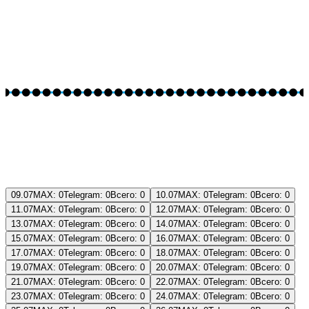
09.07
MAX:
0
Telegram:
0
Всего:
0
10.07
MAX:
0
Telegram:
0
Всего:
0
11.07
MAX:
0
Telegram:
0
Всего:
0
12.07
MAX:
0
Telegram:
0
Всего:
0
13.07
MAX:
0
Telegram:
0
Всего:
0
14.07
MAX:
0
Telegram:
0
Всего:
0
15.07
MAX:
0
Telegram:
0
Всего:
0
16.07
MAX:
0
Telegram:
0
Всего:
0
17.07
MAX:
0
Telegram:
0
Всего:
0
18.07
MAX:
0
Telegram:
0
Всего:
0
19.07
MAX:
0
Telegram:
0
Всего:
0
20.07
MAX:
0
Telegram:
0
Всего:
0
21.07
MAX:
0
Telegram:
0
Всего:
0
22.07
MAX:
0
Telegram:
0
Всего:
0
23.07
MAX:
0
Telegram:
0
Всего:
0
24.07
MAX:
0
Telegram:
0
Всего:
0