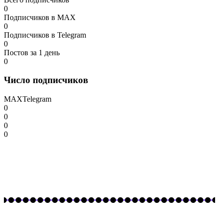
0
Подписчиков в MAX
0
Подписчиков в Telegram
0
Постов за 1 день
0
Число подписчиков
MAX
Telegram
0
0
0
0