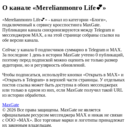
О канале «
Merelianmonro Life💕
»
«
Merelianmonro Life💕
» - канал из категории «
Блоги
»,
подключенный к сервису кросспостинга MaxGate.
Публикации канала синхронизируются между Telegram и
мессенджером MAX, а на этой странице собраны ссылки на
обе версии канала.
Сейчас у канала
0 подписчиков
суммарно в Telegram и MAX.
За последние
1
день
в истории MaxGate учтено
0
публикаций,
поэтому перед подпиской можно оценить не только размер
аудитории, но и регулярность обновлений.
Чтобы подписаться, используйте кнопки «Открыть в MAX» и
«Открыть в Telegram» в верхней части страницы. У отдельных
постов ссылка может быть доступна в обоих мессенджерах
или только в одном из них, если MaxGate получил такой URL
из истории обработки.
MaxGate
© 2026 Все права защищены. MaxGate не является
официальным ресурсом мессенджера MAX и никак не связан
с ООО «МАХ». Все торговые марки и логотипы принадлежат
их законным владельцам.