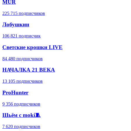
MUR
225 715 подписчиков
Лобушкин
106 821 подписчик
Светские крошки LIVE
84 480 подписчиков
НАЧАЛКА 21 ВЕКА
13 105 подписчиков
ProHunter
9 356 подписчиков
Шьём с moki🧵
7 620 подписчиков