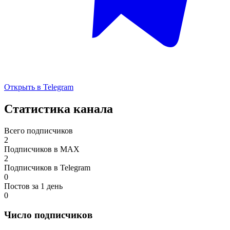
Открыть в Telegram
Статистика канала
Всего подписчиков
2
Подписчиков в MAX
2
Подписчиков в Telegram
0
Постов за 1 день
0
Число подписчиков