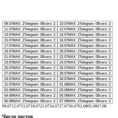
09.07
MAX:
2
Telegram:
0
Всего:
2
10.07
MAX:
2
Telegram:
0
Всего:
2
11.07
MAX:
2
Telegram:
0
Всего:
2
12.07
MAX:
2
Telegram:
0
Всего:
2
13.07
MAX:
2
Telegram:
0
Всего:
2
14.07
MAX:
2
Telegram:
0
Всего:
2
15.07
MAX:
2
Telegram:
0
Всего:
2
16.07
MAX:
2
Telegram:
0
Всего:
2
17.07
MAX:
2
Telegram:
0
Всего:
2
18.07
MAX:
2
Telegram:
0
Всего:
2
19.07
MAX:
2
Telegram:
0
Всего:
2
20.07
MAX:
2
Telegram:
0
Всего:
2
21.07
MAX:
2
Telegram:
0
Всего:
2
22.07
MAX:
2
Telegram:
0
Всего:
2
23.07
MAX:
2
Telegram:
0
Всего:
2
24.07
MAX:
2
Telegram:
0
Всего:
2
25.07
MAX:
2
Telegram:
0
Всего:
2
26.07
MAX:
2
Telegram:
0
Всего:
2
27.07
MAX:
2
Telegram:
0
Всего:
2
28.07
MAX:
2
Telegram:
0
Всего:
2
29.07
MAX:
2
Telegram:
0
Всего:
2
30.07
MAX:
2
Telegram:
0
Всего:
2
31.07
MAX:
2
Telegram:
0
Всего:
2
01.08
MAX:
2
Telegram:
0
Всего:
2
02.08
MAX:
2
Telegram:
0
Всего:
2
03.08
MAX:
2
Telegram:
0
Всего:
2
04.08
MAX:
2
Telegram:
0
Всего:
2
05.08
MAX:
2
Telegram:
0
Всего:
2
06.08
MAX:
2
Telegram:
0
Всего:
2
07.08
MAX:
2
Telegram:
0
Всего:
2
09.07
12.07
15.07
18.07
21.07
24.07
27.07
30.07
02.08
05.08
07.08
Число постов