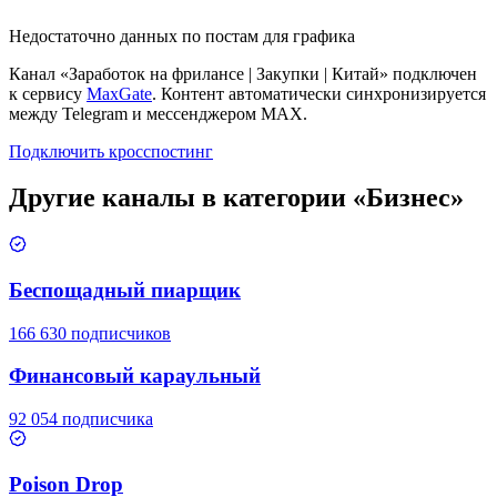
Недостаточно данных по постам для графика
Канал «
Заработок на фрилансе | Закупки | Китай
» подключен
к сервису
MaxGate
. Контент автоматически синхронизируется
между Telegram и мессенджером MAX.
Подключить кросспостинг
Другие каналы в категории «
Бизнес
»
Беспощадный пиарщик
166 630 подписчиков
Финансовый караульный
92 054 подписчика
Poison Drop