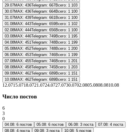
29.07
MAX:
436
Telegram:
667
Всего:
1 103
30.07
MAX:
436
Telegram:
664
Всего:
1 100
31.07
MAX:
439
Telegram:
661
Всего:
1 100
01.08
MAX:
443
Telegram:
659
Всего:
1 102
02.08
MAX:
444
Telegram:
656
Всего:
1 100
03.08
MAX:
446
Telegram:
749
Всего:
1 195
04.08
MAX:
451
Telegram:
748
Всего:
1 199
05.08
MAX:
452
Telegram:
748
Всего:
1 200
06.08
MAX:
453
Telegram:
746
Всего:
1 199
07.08
MAX:
455
Telegram:
746
Всего:
1 201
08.08
MAX:
458
Telegram:
745
Всего:
1 203
09.08
MAX:
462
Telegram:
689
Всего:
1 151
10.08
MAX:
462
Telegram:
689
Всего:
1 151
12.07
15.07
18.07
21.07
24.07
27.07
30.07
02.08
05.08
08.08
10.08
Число постов
6
3
0
04.08
:
6
постов
05.08
:
6
постов
06.08
:
3
поста
07.08
:
4
поста
08.08
:
4
поста
09.08
:
3
поста
10.08
:
5
постов