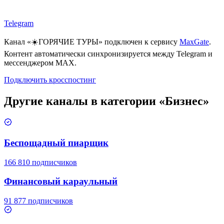
Telegram
Канал «
☀️ГОРЯЧИЕ ТУРЫ
» подключен к сервису
MaxGate
.
Контент автоматически синхронизируется между Telegram и
мессенджером MAX.
Подключить кросспостинг
Другие каналы в категории «
Бизнес
»
Беспощадный пиарщик
166 810 подписчиков
Финансовый караульный
91 877 подписчиков