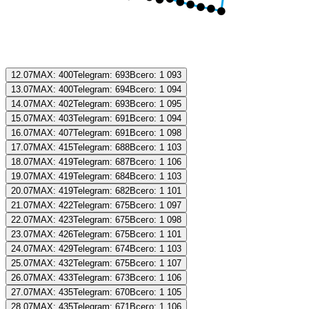
12.07
MAX:
400
Telegram:
693
Всего:
1 093
13.07
MAX:
400
Telegram:
694
Всего:
1 094
14.07
MAX:
402
Telegram:
693
Всего:
1 095
15.07
MAX:
403
Telegram:
691
Всего:
1 094
16.07
MAX:
407
Telegram:
691
Всего:
1 098
17.07
MAX:
415
Telegram:
688
Всего:
1 103
18.07
MAX:
419
Telegram:
687
Всего:
1 106
19.07
MAX:
419
Telegram:
684
Всего:
1 103
20.07
MAX:
419
Telegram:
682
Всего:
1 101
21.07
MAX:
422
Telegram:
675
Всего:
1 097
22.07
MAX:
423
Telegram:
675
Всего:
1 098
23.07
MAX:
426
Telegram:
675
Всего:
1 101
24.07
MAX:
429
Telegram:
674
Всего:
1 103
25.07
MAX:
432
Telegram:
675
Всего:
1 107
26.07
MAX:
433
Telegram:
673
Всего:
1 106
27.07
MAX:
435
Telegram:
670
Всего:
1 105
28.07
MAX:
435
Telegram:
671
Всего:
1 106