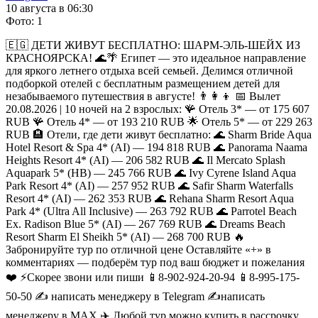
10 августа в 06:30
Фото
:
1
🇪🇬 ДЕТИ ЖИВУТ БЕСПЛАТНО: ШАРМ-ЭЛЬ-ШЕЙХ ИЗ
КРАСНОЯРСКА! 🌊🌴 Египет — это идеальное направление
для яркого летнего отдыха всей семьей. Делимся отличной
подборкой отелей с бесплатным размещением детей для
незабываемого путешествия в августе! 👨‍👩‍👦 📅 Вылет
20.08.2026 | 10 ночей на 2 взрослых: 🪸 Отель 3* — от 175 607
RUB 🪸 Отель 4* — от 193 210 RUB 🌟 Отель 5* — от 229 263
RUB 🏨 Отели, где дети живут бесплатно: 🌊 Sharm Bride Aqua
Hotel Resort & Spa 4* (AI) — 194 818 RUB 🌊 Panorama Naama
Heights Resort 4* (AI) — 206 582 RUB 🌊 Il Mercato Splash
Aquapark 5* (HB) — 245 766 RUB 🌊 Ivy Cyrene Island Aqua
Park Resort 4* (AI) — 257 952 RUB 🌊 Safir Sharm Waterfalls
Resort 4* (AI) — 262 353 RUB 🌊 Rehana Sharm Resort Aqua
Park 4* (Ultra All Inclusive) — 263 792 RUB 🌊 Parrotel Beach
Ex. Radison Blue 5* (AI) — 267 769 RUB 🌊 Dreams Beach
Resort Sharm El Sheikh 5* (AI) — 268 700 RUB 🔥
Забронируйте тур по отличной цене Оставляйте «+» в
комментариях — подберём тур под ваш бюджет и пожелания
❤️ ⚡️Скорее звони или пиши 📱8-902-924-20-94 📱8-995-175-
50-50 ✍ написать менеджеру в Telegram ✍написать
менеджеру в МАХ ✈️ Любой тур можно купить в рассрочку