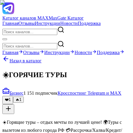
Каталог каналов MAX
MaxGate Каталог
Главная
Отзывы
Инструкции
Новости
Поддержка
Главная
Отзывы
Инструкции
Новости
Поддержка
Назад в каталог
☀️ГОРЯЧИЕ ТУРЫ
Бизнес
1 151 подписчик
Кросспостинг Telegram и MAX
❤️
1
🔥
1
☀️Горящие туры – отдых мечты по лучшей цене! 🌍Туры с
вылетом из любого города РФ 💳Рассрочка/Халва/Кредит/