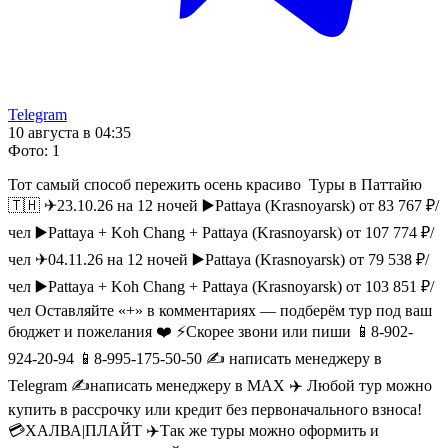
Telegram
10 августа в 04:35
Фото
:
1
Тот самый способ пережить осень красиво Туры в Паттайю
🇹🇭 ✈23.10.26 на 12 ночей ▶️Pattaya (Krasnoyarsk) от 83 767 ₽/
чел ▶️Pattaya + Koh Chang + Pattaya (Krasnoyarsk) от 107 774 ₽/
чел ✈04.11.26 на 12 ночей ▶️Pattaya (Krasnoyarsk) от 79 538 ₽/
чел ▶️Pattaya + Koh Chang + Pattaya (Krasnoyarsk) от 103 851 ₽/
чел Оставляйте «+» в комментариях — подберём тур под ваш
бюджет и пожелания ❤️ ⚡️Скорее звони или пиши 📱8-902-
924-20-94 📱8-995-175-50-50 ✍ написать менеджеру в
Telegram ✍написать менеджеру в МАХ ✈️ Любой тур можно
купить в рассрочку или кредит без первоначального взноса!
💳ХАЛВА|ПЛАЙТ ✈️Так же туры можно оформить и