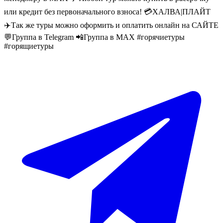
или кредит без первоначального взноса! 💳ХАЛВА|ПЛАЙТ
✈️Так же туры можно оформить и оплатить онлайн на САЙТЕ
💬Группа в Telegram 📲Группа в MAX #горячиетуры
#горящиетуры