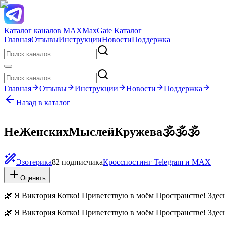
Каталог каналов MAX
MaxGate Каталог
Главная
Отзывы
Инструкции
Новости
Поддержка
Главная
Отзывы
Инструкции
Новости
Поддержка
Назад в каталог
НеЖенскихМыслейКружева🕉🕉🕉
Эзотерика
82 подписчика
Кросспостинг Telegram и MAX
Оценить
🌿 Я Виктория Котко! Приветствую в моём Пространстве! Зде
🌿 Я Виктория Котко! Приветствую в моём Пространстве! Зде