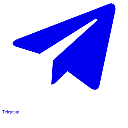
Telegram