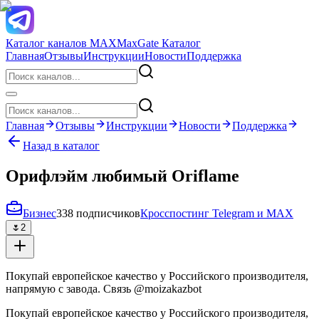
Каталог каналов MAX
MaxGate Каталог
Главная
Отзывы
Инструкции
Новости
Поддержка
Главная
Отзывы
Инструкции
Новости
Поддержка
Назад в каталог
Орифлэйм любимый Oriflame
Бизнес
338 подписчиков
Кросспостинг Telegram и MAX
🌷
2
Покупай европейское качество у Российского производителя,
напрямую с завода. Связь @moizakazbot
Покупай европейское качество у Российского производителя,