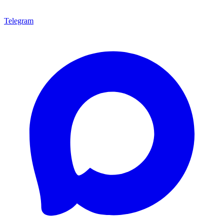
Telegram