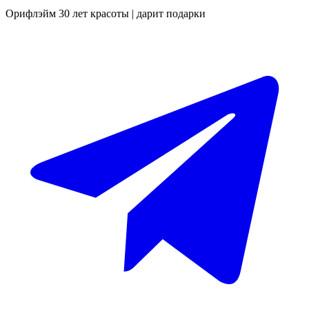
Орифлэйм 30 лет красоты | дарит подарки