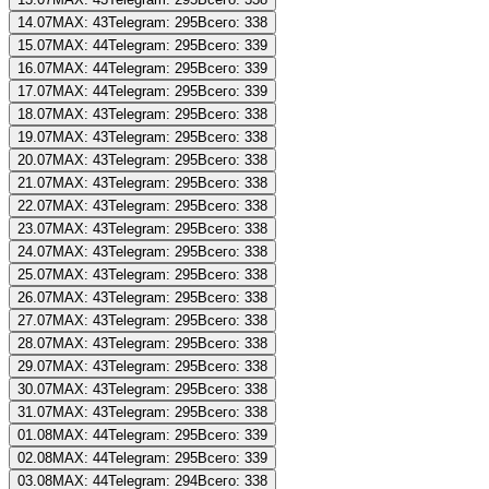
14.07
MAX:
43
Telegram:
295
Всего:
338
15.07
MAX:
44
Telegram:
295
Всего:
339
16.07
MAX:
44
Telegram:
295
Всего:
339
17.07
MAX:
44
Telegram:
295
Всего:
339
18.07
MAX:
43
Telegram:
295
Всего:
338
19.07
MAX:
43
Telegram:
295
Всего:
338
20.07
MAX:
43
Telegram:
295
Всего:
338
21.07
MAX:
43
Telegram:
295
Всего:
338
22.07
MAX:
43
Telegram:
295
Всего:
338
23.07
MAX:
43
Telegram:
295
Всего:
338
24.07
MAX:
43
Telegram:
295
Всего:
338
25.07
MAX:
43
Telegram:
295
Всего:
338
26.07
MAX:
43
Telegram:
295
Всего:
338
27.07
MAX:
43
Telegram:
295
Всего:
338
28.07
MAX:
43
Telegram:
295
Всего:
338
29.07
MAX:
43
Telegram:
295
Всего:
338
30.07
MAX:
43
Telegram:
295
Всего:
338
31.07
MAX:
43
Telegram:
295
Всего:
338
01.08
MAX:
44
Telegram:
295
Всего:
339
02.08
MAX:
44
Telegram:
295
Всего:
339
03.08
MAX:
44
Telegram:
294
Всего:
338