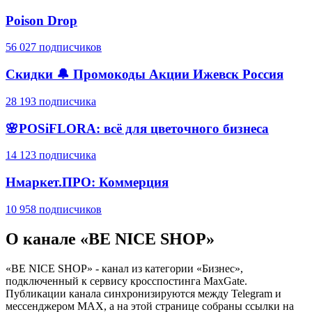
Poison Drop
56 027 подписчиков
Скидки 🔔 Промокоды Акции Ижевск Россия
28 193 подписчика
🌸POSiFLORA: всё для цветочного бизнеса
14 123 подписчика
Нмаркет.ПРО: Коммерция
10 958 подписчиков
О канале «
BE NICE SHOP
»
«
BE NICE SHOP
» - канал из категории «
Бизнес
»,
подключенный к сервису кросспостинга MaxGate.
Публикации канала синхронизируются между Telegram и
мессенджером MAX, а на этой странице собраны ссылки на