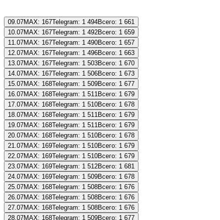
09.07
MAX:
167
Telegram:
1 494
Всего:
1 661
10.07
MAX:
167
Telegram:
1 492
Всего:
1 659
11.07
MAX:
167
Telegram:
1 490
Всего:
1 657
12.07
MAX:
167
Telegram:
1 496
Всего:
1 663
13.07
MAX:
167
Telegram:
1 503
Всего:
1 670
14.07
MAX:
167
Telegram:
1 506
Всего:
1 673
15.07
MAX:
168
Telegram:
1 509
Всего:
1 677
16.07
MAX:
168
Telegram:
1 511
Всего:
1 679
17.07
MAX:
168
Telegram:
1 510
Всего:
1 678
18.07
MAX:
168
Telegram:
1 511
Всего:
1 679
19.07
MAX:
168
Telegram:
1 511
Всего:
1 679
20.07
MAX:
168
Telegram:
1 510
Всего:
1 678
21.07
MAX:
169
Telegram:
1 510
Всего:
1 679
22.07
MAX:
169
Telegram:
1 510
Всего:
1 679
23.07
MAX:
169
Telegram:
1 512
Всего:
1 681
24.07
MAX:
169
Telegram:
1 509
Всего:
1 678
25.07
MAX:
168
Telegram:
1 508
Всего:
1 676
26.07
MAX:
168
Telegram:
1 508
Всего:
1 676
27.07
MAX:
168
Telegram:
1 508
Всего:
1 676
28.07
MAX:
168
Telegram:
1 509
Всего:
1 677