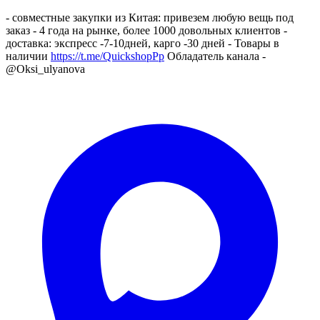
- совместные закупки из Китая: привезем любую вещь под
заказ - 4 года на рынке, более 1000 довольных клиентов -
доставка: экспресс -7-10дней, карго -30 дней - Товары в
наличии
https://t.me/QuickshopPp
Обладатель канала -
@Oksi_ulyanova