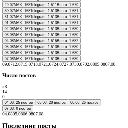
29.07
MAX:
168
Telegram:
1 511
Всего:
1 679
30.07
MAX:
168
Telegram:
1 513
Всего:
1 681
31.07
MAX:
168
Telegram:
1 513
Всего:
1 681
01.08
MAX:
168
Telegram:
1 513
Всего:
1 681
02.08
MAX:
167
Telegram:
1 513
Всего:
1 680
03.08
MAX:
167
Telegram:
1 513
Всего:
1 680
04.08
MAX:
167
Telegram:
1 515
Всего:
1 682
05.08
MAX:
167
Telegram:
1 513
Всего:
1 680
06.08
MAX:
167
Telegram:
1 513
Всего:
1 680
07.08
MAX:
167
Telegram:
1 513
Всего:
1 680
09.07
12.07
15.07
18.07
21.07
24.07
27.07
30.07
02.08
05.08
07.08
Число постов
28
14
0
04.08
:
25
постов
05.08
:
28
постов
06.08
:
26
постов
07.08
:
0
постов
04.08
05.08
06.08
07.08
Последние посты