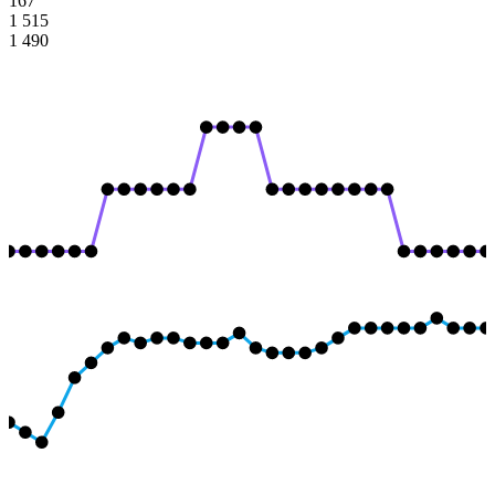
167
1 515
1 490