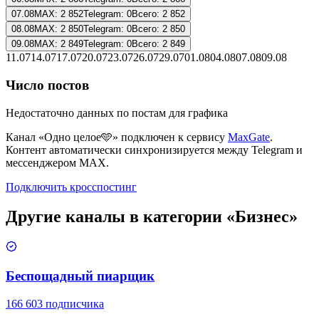
07.08
MAX:
2 852
Telegram:
0
Всего:
2 852
08.08
MAX:
2 850
Telegram:
0
Всего:
2 850
09.08
MAX:
2 849
Telegram:
0
Всего:
2 849
11.07
14.07
17.07
20.07
23.07
26.07
29.07
01.08
04.08
07.08
09.08
Число постов
Недостаточно данных по постам для графика
Канал «
Одно целое🩵
» подключен к сервису
MaxGate
.
Контент автоматически синхронизируется между Telegram и
мессенджером MAX.
Подключить кросспостинг
Другие каналы в категории «
Бизнес
»
Беспощадный пиарщик
166 603 подписчика