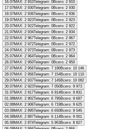
16.07
MAX:
2 910
Telegram:
0
Всего:
2 910
17.07
MAX:
2 930
Telegram:
0
Всего:
2 930
18.07
MAX:
2 936
Telegram:
0
Всего:
2 936
19.07
MAX:
2 923
Telegram:
0
Всего:
2 923
20.07
MAX:
2 922
Telegram:
0
Всего:
2 922
21.07
MAX:
2 934
Telegram:
0
Всего:
2 934
22.07
MAX:
2 967
Telegram:
0
Всего:
2 967
23.07
MAX:
2 972
Telegram:
0
Всего:
2 972
24.07
MAX:
2 973
Telegram:
0
Всего:
2 973
25.07
MAX:
2 964
Telegram:
0
Всего:
2 964
26.07
MAX:
2 950
Telegram:
0
Всего:
2 950
27.07
MAX:
2 956
Telegram:
7 190
Всего:
10 146
28.07
MAX:
2 956
Telegram:
7 154
Всего:
10 110
29.07
MAX:
2 937
Telegram:
7 145
Всего:
10 082
30.07
MAX:
2 923
Telegram:
7 050
Всего:
9 973
31.07
MAX:
2 917
Telegram:
6 914
Всего:
9 831
01.08
MAX:
2 902
Telegram:
6 795
Всего:
9 697
02.08
MAX:
2 906
Telegram:
6 719
Всего:
9 625
03.08
MAX:
2 895
Telegram:
6 650
Всего:
9 545
04.08
MAX:
2 887
Telegram:
6 114
Всего:
9 001
05.08
MAX:
2 874
Telegram:
5 953
Всего:
8 827
06.08
MAX:
2 866
Telegram:
0
Всего:
2 866