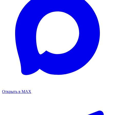
Открыть в MAX