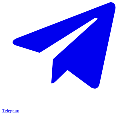
Telegram