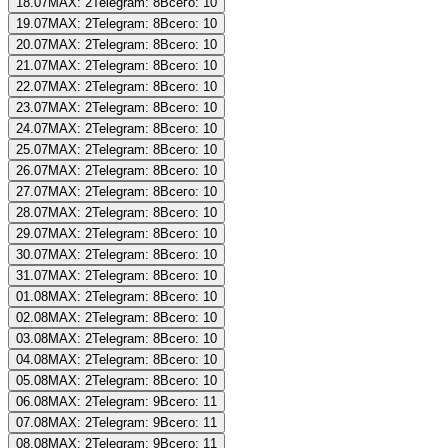
18.07
MAX:
2
Telegram:
8
Всего:
10
19.07
MAX:
2
Telegram:
8
Всего:
10
20.07
MAX:
2
Telegram:
8
Всего:
10
21.07
MAX:
2
Telegram:
8
Всего:
10
22.07
MAX:
2
Telegram:
8
Всего:
10
23.07
MAX:
2
Telegram:
8
Всего:
10
24.07
MAX:
2
Telegram:
8
Всего:
10
25.07
MAX:
2
Telegram:
8
Всего:
10
26.07
MAX:
2
Telegram:
8
Всего:
10
27.07
MAX:
2
Telegram:
8
Всего:
10
28.07
MAX:
2
Telegram:
8
Всего:
10
29.07
MAX:
2
Telegram:
8
Всего:
10
30.07
MAX:
2
Telegram:
8
Всего:
10
31.07
MAX:
2
Telegram:
8
Всего:
10
01.08
MAX:
2
Telegram:
8
Всего:
10
02.08
MAX:
2
Telegram:
8
Всего:
10
03.08
MAX:
2
Telegram:
8
Всего:
10
04.08
MAX:
2
Telegram:
8
Всего:
10
05.08
MAX:
2
Telegram:
8
Всего:
10
06.08
MAX:
2
Telegram:
9
Всего:
11
07.08
MAX:
2
Telegram:
9
Всего:
11
08.08
MAX:
2
Telegram:
9
Всего:
11