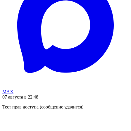
MAX
07 августа в 22:48
Тест прав доступа (сообщение удалится)