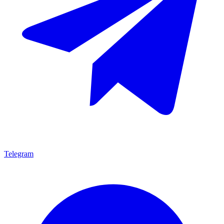
Telegram