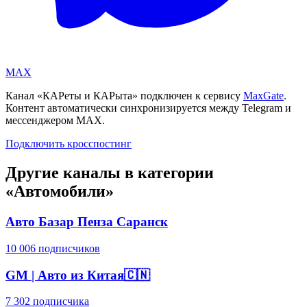
MAX
Канал «
КАРеты и КАРыта
» подключен к сервису
MaxGate
.
Контент автоматически синхронизируется между Telegram и
мессенджером MAX.
Подключить кросспостинг
Другие каналы в категории
«
Автомобили
»
Авто Базар Пенза Саранск
10 006 подписчиков
GM | Авто из Китая🇨🇳
7 302 подписчика