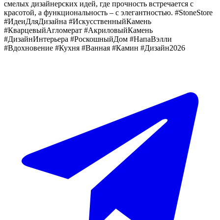
смелых дизайнерских идей, где прочность встречается с
красотой, а функциональность – с элегантностью. #StoneStore
#ИдеиДляДизайна #ИскусственныйКамень
#КварцевыйАгломерат #АкриловыйКамень
#ДизайнИнтерьера #РоскошныйДом #НапаВэлли
#Вдохновение #Кухня #Ванная #Камин #Дизайн2026