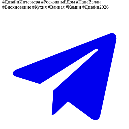
#ДизайнИнтерьера #РоскошныйДом #НапаВэлли
#Вдохновение #Кухня #Ванная #Камин #Дизайн2026