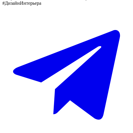
#ДизайнИнтерьера