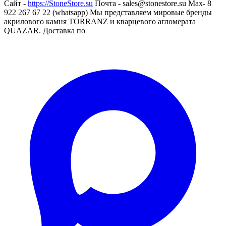
Сайт -
https://StoneStore.su
Почта - sales@stonestore.su Мах- 8
922 267 67 22 (whatsapp) Мы представляем мировые бренды
акрилового камня TORRANZ и кварцевого агломерата
QUAZAR. Доставка по