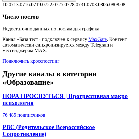
10.07
13.07
16.07
19.07
22.07
25.07
28.07
31.07
03.08
06.08
08.08
Число постов
Недостаточно данных по постам для графика
Канал «
База тест
» подключен к сервису
MaxGate
. Контент
автоматически синхронизируется между Telegram и
мессенджером MAX.
Подключить кросспостинг
Другие каналы в категории
«
Образование
»
ПОРА ПРОСНУТЬСЯ | Прогрессивная макро
психология
76 485 подписчиков
РВС (Родительское Всероссийское
Сопротивление)