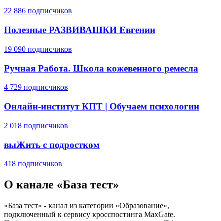
22 886 подписчиков
Полезные РАЗВИВАШКИ Евгении
19 090 подписчиков
Ручная Работа. Школа кожевенного ремесла
4 729 подписчиков
Онлайн-институт КПТ | Обучаем психологии
2 018 подписчиков
выЖить с подростком
418 подписчиков
О канале «
База тест
»
«
База тест
» - канал из категории «
Образование
»,
подключенный к сервису кросспостинга MaxGate.