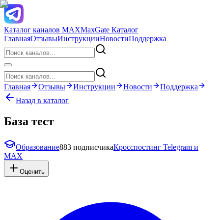
Каталог каналов MAX
MaxGate Каталог
Главная
Отзывы
Инструкции
Новости
Поддержка
Главная
Отзывы
Инструкции
Новости
Поддержка
Назад в каталог
База тест
Образование
883 подписчика
Кросспостинг Telegram и
MAX
Оценить