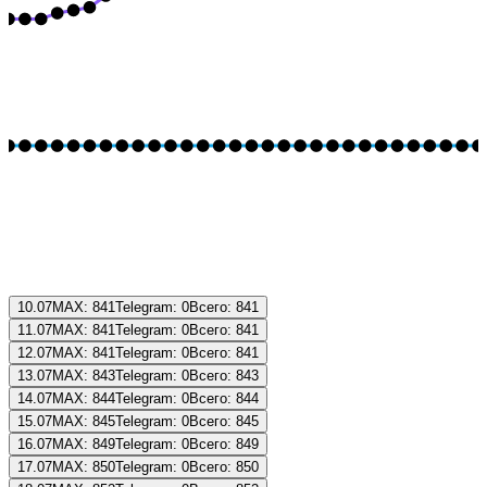
10.07
MAX:
841
Telegram:
0
Всего:
841
11.07
MAX:
841
Telegram:
0
Всего:
841
12.07
MAX:
841
Telegram:
0
Всего:
841
13.07
MAX:
843
Telegram:
0
Всего:
843
14.07
MAX:
844
Telegram:
0
Всего:
844
15.07
MAX:
845
Telegram:
0
Всего:
845
16.07
MAX:
849
Telegram:
0
Всего:
849
17.07
MAX:
850
Telegram:
0
Всего:
850