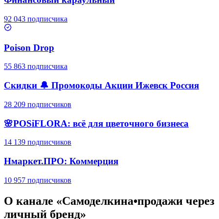
92 043 подписчика
Poison Drop
55 863 подписчика
Скидки 🔔 Промокоды Акции Ижевск Россия
28 209 подписчиков
🌸POSiFLORA: всё для цветочного бизнеса
14 139 подписчиков
Нмаркет.ПРО: Коммерция
10 957 подписчиков
О канале «
Самоделкина•продажи через
личный бренд
»