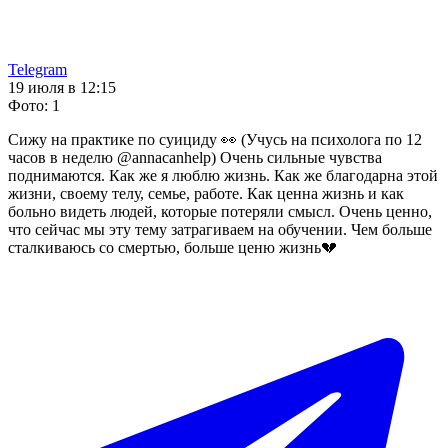
Telegram
19 июля в 12:15
Фото
:
1
Сижу на практике по суициду 👀 (Учусь на психолога по 12
часов в неделю @annacanhelp) Очень сильные чувства
поднимаются. Как же я люблю жизнь. Как же благодарна этой
жизни, своему телу, семье, работе. Как ценна жизнь и как
больно видеть людей, которые потеряли смысл. Очень ценно,
что сейчас мы эту тему затрагиваем на обучении. Чем больше
сталкиваюсь со смертью, больше ценю жизнь💔