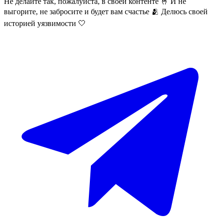
Не делайте так, пожалуйста, в своей контенте 🤞 И не
выгорите, не забросите и будет вам счастье 🫂 Делюсь своей
историей уязвимости 🤍