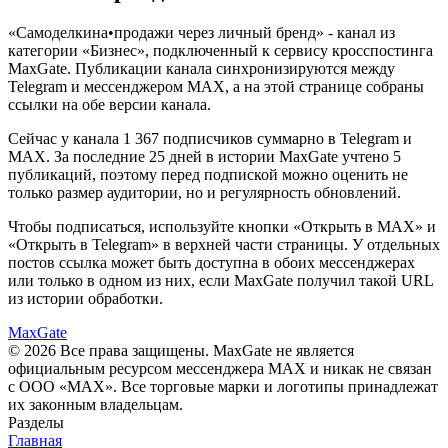
«
Самоделкина•продажи через личный бренд
» - канал из
категории «
Бизнес
», подключенный к сервису кросспостинга
MaxGate. Публикации канала синхронизируются между
Telegram и мессенджером MAX, а на этой странице собраны
ссылки на обе версии канала.
Сейчас у канала
1 367 подписчиков
суммарно в Telegram и
MAX. За последние
25
дней
в истории MaxGate учтено
5
публикаций, поэтому перед подпиской можно оценить не
только размер аудитории, но и регулярность обновлений.
Чтобы подписаться, используйте кнопки «Открыть в MAX» и
«Открыть в Telegram» в верхней части страницы. У отдельных
постов ссылка может быть доступна в обоих мессенджерах
или только в одном из них, если MaxGate получил такой URL
из истории обработки.
MaxGate
© 2026 Все права защищены. MaxGate не является
официальным ресурсом мессенджера MAX и никак не связан
с ООО «МАХ». Все торговые марки и логотипы принадлежат
их законным владельцам.
Разделы
Главная