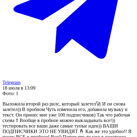
Telegram
18 июля в 13:09
Фото
:
1
Выложила второй раз рилс, который залетел🚀 И он снова
залетел)) В пробном Чуть изменила его, добавила музыку и
текст. Он принес мне уже 100 подписчиков) Так что рабочая
схема ‼️ Вообще в пробное можно выкладывать все!))
тестировать все ваши даже самые тупые идеи)) ВАШИ
ПОДПИСЧИКИ ЭТО НЕ УВИДЯТ 🤞 Как же это удобно!! Я
посчу ВСЕ в пробное! Все!) Потом что-то уже в основную