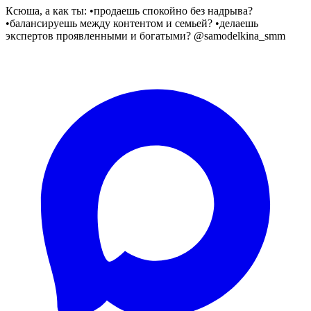
Ксюша, а как ты: •продаешь спокойно без надрыва?
•балансируешь между контентом и семьей? •делаешь
экспертов проявленными и богатыми? @samodelkina_smm