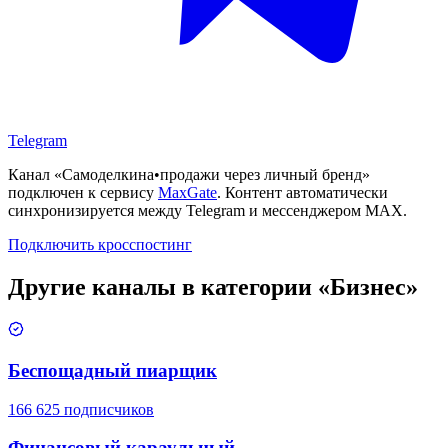
Telegram
Канал «
Самоделкина•продажи через личный бренд
»
подключен к сервису
MaxGate
. Контент автоматически
синхронизируется между Telegram и мессенджером MAX.
Подключить кросспостинг
Другие каналы в категории «
Бизнес
»
Беспощадный пиарщик
166 625 подписчиков
Финансовый караульный