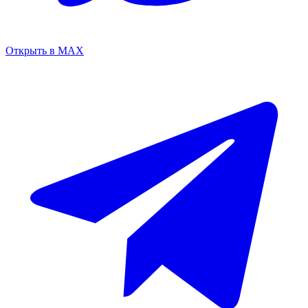
Открыть в MAX