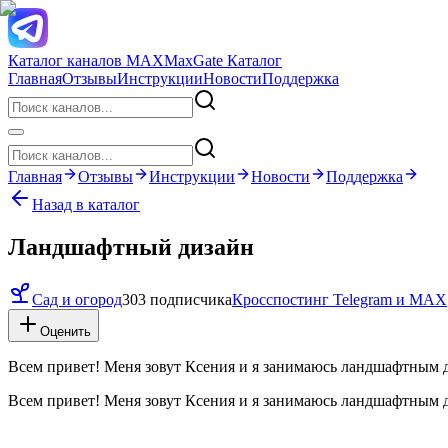
Каталог каналов MAX
MaxGate Каталог
Главная
Отзывы
Инструкции
Новости
Поддержка
Главная
Отзывы
Инструкции
Новости
Поддержка
Назад в каталог
Ландшафтный дизайн
Сад и огород
303 подписчика
Кросспостинг Telegram и MAX
Оценить
Всем привет! Меня зовут Ксения и я занимаюсь ландшафтным д
Всем привет! Меня зовут Ксения и я занимаюсь ландшафтным д