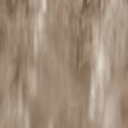
Музыка со вкусом. 1968
10 954 подписчика
IL MARE - Домик у моря⚓️
2 835 подписчиков
Окно в кино
1 621 подписчик
О канале «
Йога В Мир 🌐
»
«
Йога В Мир 🌐
» - канал из категории «
Искусство
»,
подключенный к сервису кросспостинга MaxGate.
Публикации канала синхронизируются между Telegram и
мессенджером MAX, а на этой странице собраны ссылки на
обе версии канала.
Сейчас у канала
0 подписчиков
суммарно в Telegram и MAX.
За последние
1
день
в истории MaxGate учтено
0
публикаций,
поэтому перед подпиской можно оценить не только размер