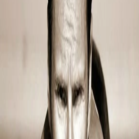
Открыть в Telegram
Статистика канала
Всего подписчиков
0
Подписчиков в MAX
0
Подписчиков в Telegram
0
Постов за 1 день
0
Число подписчиков
MAX
Telegram
0