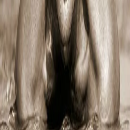
10.07
MAX:
0
Telegram:
0
Всего:
0
11.07
MAX:
0
Telegram:
0
Всего:
0
12.07
MAX:
0
Telegram:
0
Всего:
0
13.07
MAX:
0
Telegram:
0
Всего:
0
14.07
MAX:
0
Telegram:
0
Всего:
0
15.07
MAX:
0
Telegram:
0
Всего:
0
16.07
MAX:
0
Telegram:
0
Всего:
0
17.07
MAX:
0
Telegram:
0
Всего:
0
18.07
MAX:
0
Telegram:
0
Всего:
0
19.07
MAX:
0
Telegram:
0
Всего:
0
20.07
MAX:
0
Telegram:
0
Всего:
0
21.07
MAX:
0
Telegram:
0
Всего:
0
22.07
MAX:
0
Telegram:
0
Всего:
0
23.07
MAX:
0
Telegram:
0
Всего:
0
24.07
MAX:
0
Telegram:
0
Всего:
0
25.07
MAX:
0
Telegram:
0
Всего:
0
26.07
MAX:
0
Telegram:
0
Всего:
0
27.07
MAX:
0
Telegram:
0
Всего:
0
28.07
MAX:
0
Telegram:
0
Всего:
0
29.07
MAX:
0
Telegram:
0
Всего:
0
30.07
MAX:
0
Telegram:
0
Всего:
0
31.07
MAX:
0
Telegram:
0
Всего:
0
01.08
MAX:
0
Telegram:
0
Всего:
0
02.08
MAX:
0
Telegram:
0
Всего:
0
03.08
MAX:
0
Telegram:
0
Всего:
0
04.08
MAX:
0
Telegram:
0
Всего:
0
05.08
MAX:
0
Telegram:
0
Всего:
0
06.08
MAX:
0
Telegram:
0
Всего:
0
07.08
MAX:
0
Telegram:
0
Всего:
0
08.08
MAX:
0
Telegram:
0
Всего:
0
10.07
13.07
16.07
19.07
22.07
25.07
28.07
31.07
03.08
06.08
08.08
Число постов
Недостаточно данных по постам для графика