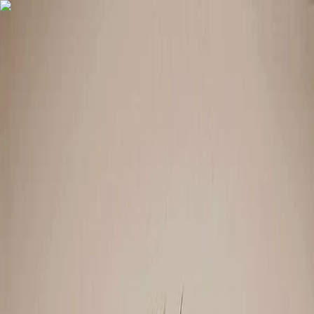
Каталог каналов MAX
MaxGate Каталог
Главная
Отзывы
Инструкции
Новости
Поддержка
Главная
Отзывы
Инструкции
Новости
Поддержка
Назад в каталог
Йога В Мир 🌐
Искусство
0 подписчиков
Кросспостинг Telegram и MAX
Оценить
Занятия йогой для каждого. Теория и практика работы с
телом. Умная гимнастика на основе восточных методов
реабилитации от тренера с опытом практики 25+ лет
Подписывайтесь также в MAX →
https://golnk.ru/eJDM1
Там
тот же контент + иногда эксклюзивы.