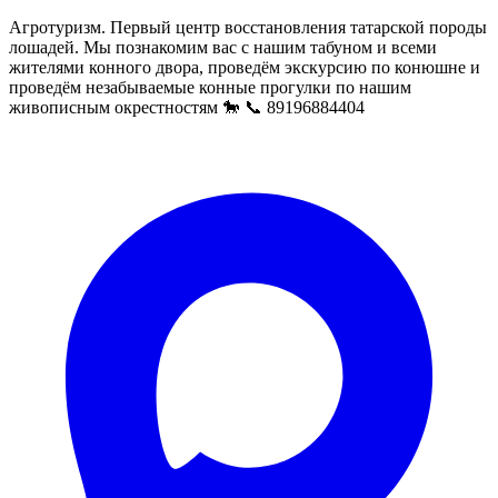
Агротуризм. Первый центр восстановления татарской породы
лошадей. Мы познакомим вас с нашим табуном и всеми
жителями конного двора, проведём экскурсию по конюшне и
проведём незабываемые конные прогулки по нашим
живописным окрестностям 🐎 📞 89196884404