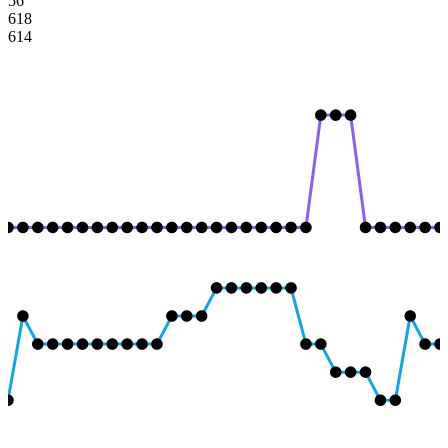
56
618
614