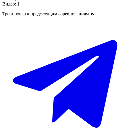
Видео
:
1
Тренировка к предстоящим соревнованиям 🔥