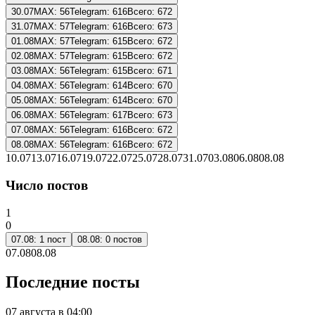
30.07
MAX:
56
Telegram:
616
Всего:
672
31.07
MAX:
57
Telegram:
616
Всего:
673
01.08
MAX:
57
Telegram:
615
Всего:
672
02.08
MAX:
57
Telegram:
615
Всего:
672
03.08
MAX:
56
Telegram:
615
Всего:
671
04.08
MAX:
56
Telegram:
614
Всего:
670
05.08
MAX:
56
Telegram:
614
Всего:
670
06.08
MAX:
56
Telegram:
617
Всего:
673
07.08
MAX:
56
Telegram:
616
Всего:
672
08.08
MAX:
56
Telegram:
616
Всего:
672
10.07
13.07
16.07
19.07
22.07
25.07
28.07
31.07
03.08
06.08
08.08
Число постов
1
0
07.08
:
1
пост
08.08
:
0
постов
07.08
08.08
Последние посты
07 августа в 04:00