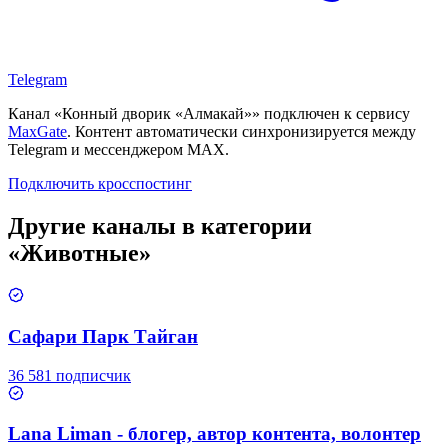
Telegram
Канал «
Конный дворик «Алмакай»
» подключен к сервису
MaxGate
. Контент автоматически синхронизируется между
Telegram и мессенджером MAX.
Подключить кросспостинг
Другие каналы в категории
«
Животные
»
Сафари Парк Тайган
36 581 подписчик
Lana Liman - блогер, автор контента, волонтер