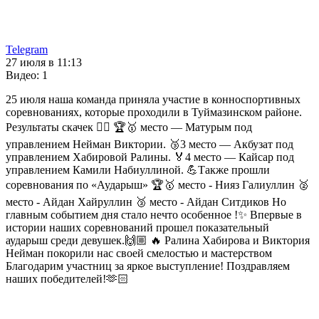
Telegram
27 июля в 11:13
Видео
:
1
25 июля наша команда приняла участие в конноспортивных
соревнованиях, которые проходили в Туймазинском районе.
Результаты скачек 👉🏻 🏆🥇 место — Матурым под
управлением Нейман Виктории. 🥉3 место — Акбузат под
управлением Хабировой Ралины. 🏅4 место — Кайсар под
управлением Камили Набиуллиной. 💪Также прошли
соревнования по «Аударыш» 🏆🥇 место - Нияз Галиуллин 🥈
место - Айдан Хайруллин 🥉 место - Айдан Ситдиков Но
главным событием дня стало нечто особенное !✨ Впервые в
истории наших соревнований прошел показательный
аударыш среди девушек.🙌🏼 🔥 Ралина Хабирова и Виктория
Нейман покорили нас своей смелостью и мастерством
Благодарим участниц за яркое выступление! Поздравляем
наших победителей!🫶🏻