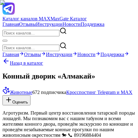
Каталог каналов MAX
MaxGate Каталог
Главная
Отзывы
Инструкции
Новости
Поддержка
Главная
Отзывы
Инструкции
Новости
Поддержка
Назад в каталог
Конный дворик «Алмакай»
Животные
672 подписчика
Кросспостинг Telegram и MAX
Оценить
Агротуризм. Первый центр восстановления татарской породы
лошадей. Мы познакомим вас с нашим табуном и всеми
жителями конного двора, проведём экскурсию по конюшне и
проведём незабываемые конные прогулки по нашим
живописным окрестностям 🐎 📞 89196884404