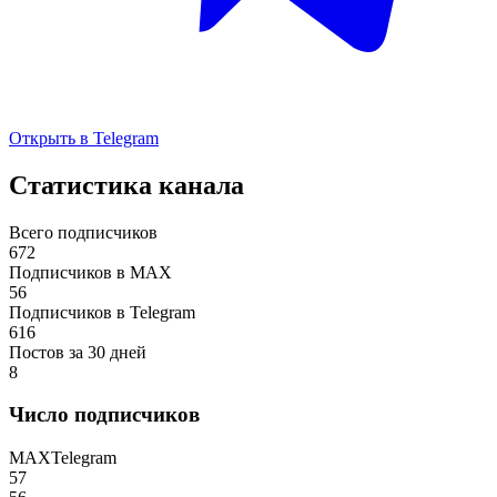
Открыть в Telegram
Статистика канала
Всего подписчиков
672
Подписчиков в MAX
56
Подписчиков в Telegram
616
Постов за 30 дней
8
Число подписчиков
MAX
Telegram
57