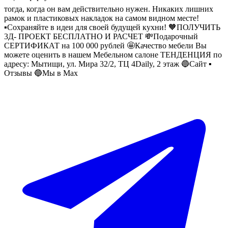
тогда, когда он вам действительно нужен. Никаких лишних
рамок и пластиковых накладок на самом видном месте!
▪️Сохраняйте в идеи для своей будущей кухни! 🧡ПОЛУЧИТЬ
3Д- ПРОЕКТ БЕСПЛАТНО И РАСЧЕТ 💸Подарочный
СЕРТИФИКАТ на 100 000 рублей 🤩Качество мебели Вы
можете оценить в нашем Мебельном салоне ТЕНДЕНЦИЯ по
адресу: Мытищи, ул. Мира 32/2, ТЦ 4Daily, 2 этаж 🔵Сайт ▪️
Отзывы 🔵Мы в Max