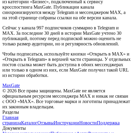
из категории «
Бизнес
», подключенный к сервису
кросспостинга MaxGate. Публикации канала
синхронизируются между Telegram и мессенджером MAX, а
на этой странице собраны ссылки на обе версии канала.
Сейчас у канала
997 подписчиков
суммарно в Telegram и
MAX. За последние
30
дней
в истории MaxGate учтено
30
публикаций, поэтому перед подпиской можно оценить не
только размер аудитории, но и регулярность обновлений.
Чтобы подписаться, используйте кнопки «Открыть в MAX» и
«Открыть в Telegram» в верхней части страницы. У отдельных
постов ссылка может быть доступна в обоих мессенджерах
или только в одном из них, если MaxGate получил такой URL
из истории обработки.
MaxGate
© 2026 Все права защищены. MaxGate не является
официальным ресурсом мессенджера MAX и никак не связан
с ООО «МАХ». Все торговые марки и логотипы принадлежат
их законным владельцам.
Разделы
Главная
страница
Каталог
Отзывы
Инструкции
Новости
Поддержка
Документы