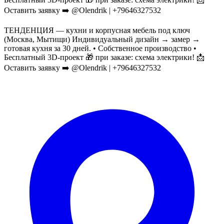
Оставить заявку ➡️ @Olendrik | +79646327532
ТЕНДЕНЦИЯ — кухни и корпусная мебель под ключ
(Москва, Мытищи) Индивидуальный дизайн → замер →
готовая кухня за 30 дней. • Собственное производство •
Бесплатный 3D-проект 🎁 при заказе: схема электрики! 📩
Оставить заявку ➡️ @Olendrik | +79646327532