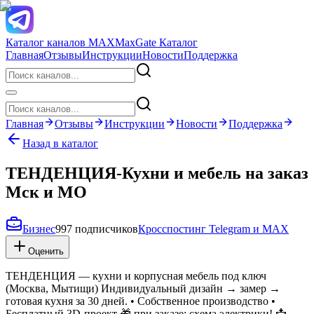
Каталог каналов MAX
MaxGate Каталог
Главная
Отзывы
Инструкции
Новости
Поддержка
Главная
Отзывы
Инструкции
Новости
Поддержка
Назад в каталог
ТЕНДЕНЦИЯ-Кухни и мебель на заказ
Мск и МО
Бизнес
997 подписчиков
Кросспостинг Telegram и MAX
Оценить
ТЕНДЕНЦИЯ — кухни и корпусная мебель под ключ
(Москва, Мытищи) Индивидуальный дизайн → замер →
готовая кухня за 30 дней. • Собственное производство •
Бесплатный 3D-проект 🎁 при заказе: схема электрики! 📩