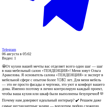
Telegram
06 августа в 05:02
Видео
:
1
🤩От кухни вашей мечты вас отделяет всего один шаг — шаг
в наш мебельный салон «ТЕНДЕНЦИЯ»! Меня зовут Ольга
Аракелова. Я основатель салона «ТЕНДЕНЦИЯ» и эксперт в
мебельной сфере с опытом более 1⃣8⃣ лет. Для меня мебель
— это не просто фасады и чертежи, это уют и комфорт вашего
дома. Именно поэтому я лично контролирую каждый проект,
чтобы ваша кухня или шкаф были выполнены безупречно❗️ 🫶
Почему нам доверяют идеальный интерьер? ✔️ Решаем даже
самые нестандартные задачи — воплотим любую сложную