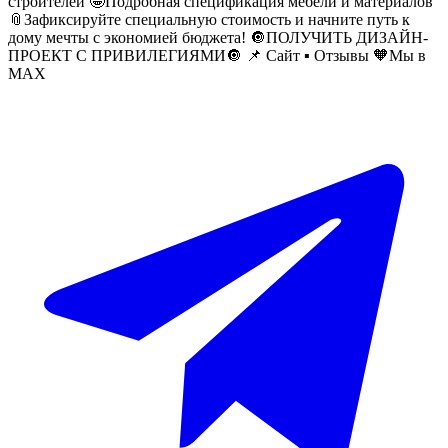
строителей 🤩Подробная спецификация мебели и материалов
📎Зафиксируйте специальную стоимость и начните путь к
дому мечты с экономией бюджета! 🔘ПОЛУЧИТЬ ДИЗАЙН-
ПРОЕКТ С ПРИВИЛЕГИЯМИ🔘 📌 Сайт ▪️ Отзывы 🧡Мы в
MAX