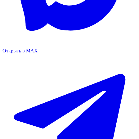
Открыть в MAX