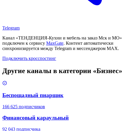
Telegram
Канал «
ТЕНДЕНЦИЯ-Кухни и мебель на заказ Мск и МО
»
подключен к сервису
MaxGate
. Контент автоматически
синхронизируется между Telegram и мессенджером MAX.
Подключить кросспостинг
Другие каналы в категории «
Бизнес
»
Беспощадный пиарщик
166 625 подписчиков
Финансовый караульный
92 043 подписчика