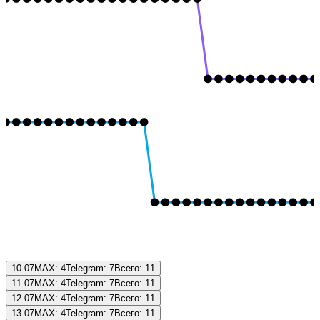
10.07
MAX:
4
Telegram:
7
Всего:
11
11.07
MAX:
4
Telegram:
7
Всего:
11
12.07
MAX:
4
Telegram:
7
Всего:
11
13.07
MAX:
4
Telegram:
7
Всего:
11