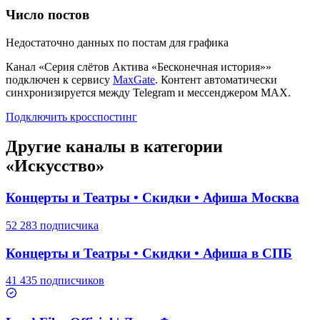
Число постов
Недостаточно данных по постам для графика
Канал «
Серия слётов Актива «Бесконечная история»
»
подключен к сервису
MaxGate
. Контент автоматически
синхронизируется между Telegram и мессенджером MAX.
Подключить кросспостинг
Другие каналы в категории
«
Искусство
»
Концерты и Театры • Скидки • Афиша Москва
52 283 подписчика
Концерты и Театры • Скидки • Афиша в СПБ
41 435 подписчиков