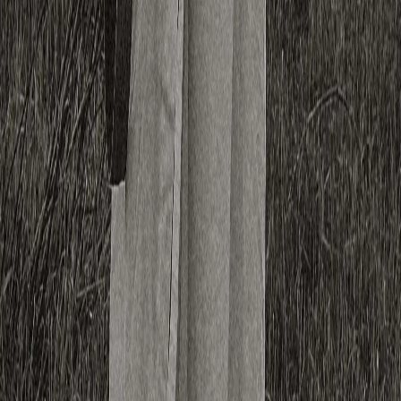
IL MARE - Домик у моря⚓️
2 808 подписчиков
Окно в кино
1 620 подписчиков
О канале «
Tanaeva PhotoHome
»
«
Tanaeva PhotoHome
» - канал из категории «
Искусство
»,
подключенный к сервису кросспостинга MaxGate.
Публикации канала синхронизируются между Telegram и
мессенджером MAX, а на этой странице собраны ссылки на
обе версии канала.
Сейчас у канала
0 подписчиков
суммарно в Telegram и MAX.
За последние
1
день
в истории MaxGate учтено
0
публикаций,
поэтому перед подпиской можно оценить не только размер
аудитории, но и регулярность обновлений.
Чтобы подписаться, используйте кнопки «Открыть в MAX» и
«Открыть в Telegram» в верхней части страницы. У отдельных
постов ссылка может быть доступна в обоих мессенджерах