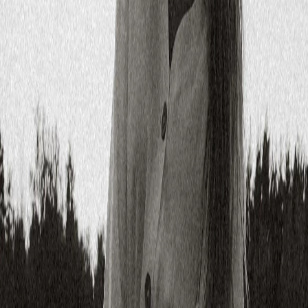
Открыть в MAX