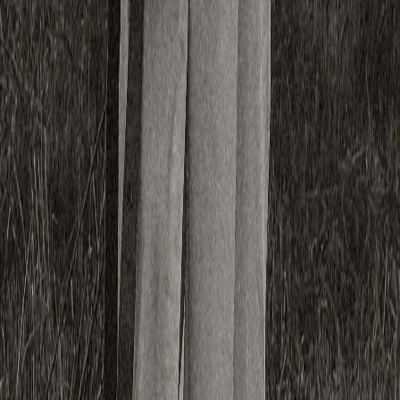
Подключить кросспостинг
Другие каналы в категории
«
Искусство
»
Концерты и Театры • Скидки • Афиша Москва
52 305 подписчиков
Концерты и Театры • Скидки • Афиша в СПБ
41 452 подписчика
Lord Film Official | Лорд Фильм
34 686 подписчиков
Музыка со вкусом. 1968
10 940 подписчиков