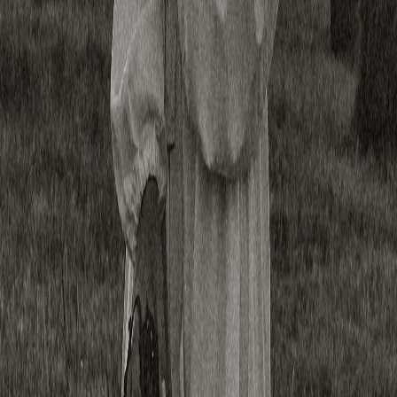
09.07
MAX:
0
Telegram:
0
Всего:
0
10.07
MAX:
0
Telegram:
0
Всего:
0
11.07
MAX:
0
Telegram:
0
Всего:
0
12.07
MAX:
0
Telegram:
0
Всего:
0