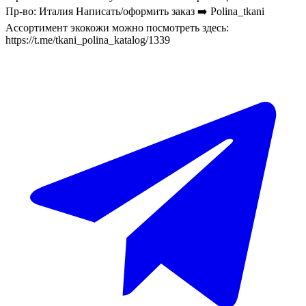
Пр-во: Италия Написать/оформить заказ ➡️ Polina_tkani
Ассортимент экокожи можно посмотреть здесь:
https://t.me/tkani_polina_katalog/1339