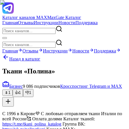
Каталог каналов MAX
MaxGate Каталог
Главная
Отзывы
Инструкции
Новости
Поддержка
Главная
Отзывы
Инструкции
Новости
Поддержка
Назад в каталог
Ткани «Полина»
Бизнес
9 086 подписчиков
Кросспостинг Telegram и MAX
🌷
1
👍
1
👎
1
С 1996 в Кирове💜 С любовью отправляем ткани Италии по
всей России🥰 Оплата долями Каталог тканей:
https://t.me/tkani_polina_katalog
Группа ВК: