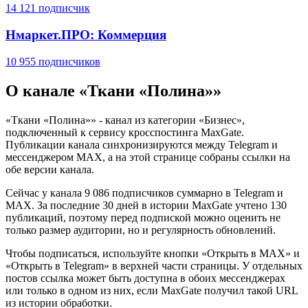
14 121 подписчик
Нмаркет.ПРО: Коммерция
10 955 подписчиков
О канале «
Ткани «Полина»
»
«
Ткани «Полина»
» - канал из категории «
Бизнес
»,
подключенный к сервису кросспостинга MaxGate.
Публикации канала синхронизируются между Telegram и
мессенджером MAX, а на этой странице собраны ссылки на
обе версии канала.
Сейчас у канала
9 086 подписчиков
суммарно в Telegram и
MAX. За последние
30
дней
в истории MaxGate учтено
130
публикаций, поэтому перед подпиской можно оценить не
только размер аудитории, но и регулярность обновлений.
Чтобы подписаться, используйте кнопки «Открыть в MAX» и
«Открыть в Telegram» в верхней части страницы. У отдельных
постов ссылка может быть доступна в обоих мессенджерах
или только в одном из них, если MaxGate получил такой URL
из истории обработки.