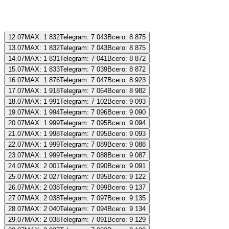
12.07
MAX:
1 832
Telegram:
7 043
Всего:
8 875
13.07
MAX:
1 832
Telegram:
7 043
Всего:
8 875
14.07
MAX:
1 831
Telegram:
7 041
Всего:
8 872
15.07
MAX:
1 833
Telegram:
7 039
Всего:
8 872
16.07
MAX:
1 876
Telegram:
7 047
Всего:
8 923
17.07
MAX:
1 918
Telegram:
7 064
Всего:
8 982
18.07
MAX:
1 991
Telegram:
7 102
Всего:
9 093
19.07
MAX:
1 994
Telegram:
7 096
Всего:
9 090
20.07
MAX:
1 999
Telegram:
7 095
Всего:
9 094
21.07
MAX:
1 998
Telegram:
7 095
Всего:
9 093
22.07
MAX:
1 999
Telegram:
7 089
Всего:
9 088
23.07
MAX:
1 999
Telegram:
7 088
Всего:
9 087
24.07
MAX:
2 001
Telegram:
7 090
Всего:
9 091
25.07
MAX:
2 027
Telegram:
7 095
Всего:
9 122
26.07
MAX:
2 038
Telegram:
7 099
Всего:
9 137
27.07
MAX:
2 038
Telegram:
7 097
Всего:
9 135
28.07
MAX:
2 040
Telegram:
7 094
Всего:
9 134
29.07
MAX:
2 038
Telegram:
7 091
Всего:
9 129