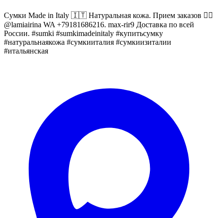
Сумки Made in Italy 🇮🇹 Натуральная кожа. Прием заказов 👉🏻
@lamiairina WA +79181686216. max-rir9 Доставка по всей
России. #sumki #sumkimadeinitaly #купитьсумку
#натуральнаякожа #сумкииталия #сумкиизиталии
#итальянская