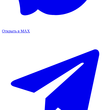
Открыть в MAX