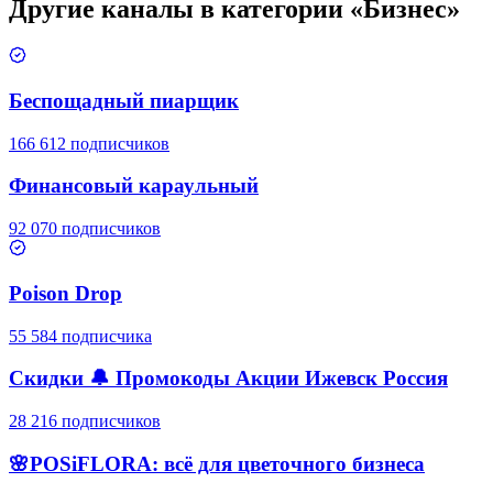
Другие каналы в категории «
Бизнес
»
Беспощадный пиарщик
166 612 подписчиков
Финансовый караульный
92 070 подписчиков
Poison Drop
55 584 подписчика
Скидки 🔔 Промокоды Акции Ижевск Россия
28 216 подписчиков
🌸POSiFLORA: всё для цветочного бизнеса