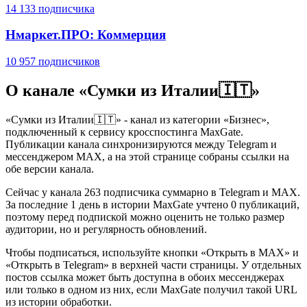
14 133 подписчика
Нмаркет.ПРО: Коммерция
10 957 подписчиков
О канале «
Сумки из Италии🇮🇹
»
«
Сумки из Италии🇮🇹
» - канал из категории «
Бизнес
»,
подключенный к сервису кросспостинга MaxGate.
Публикации канала синхронизируются между Telegram и
мессенджером MAX, а на этой странице собраны ссылки на
обе версии канала.
Сейчас у канала
263 подписчика
суммарно в Telegram и MAX.
За последние
1
день
в истории MaxGate учтено
0
публикаций,
поэтому перед подпиской можно оценить не только размер
аудитории, но и регулярность обновлений.
Чтобы подписаться, используйте кнопки «Открыть в MAX» и
«Открыть в Telegram» в верхней части страницы. У отдельных
постов ссылка может быть доступна в обоих мессенджерах
или только в одном из них, если MaxGate получил такой URL
из истории обработки.