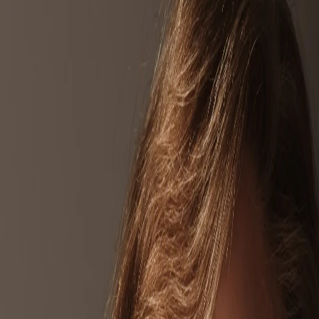
Открыть в MAX