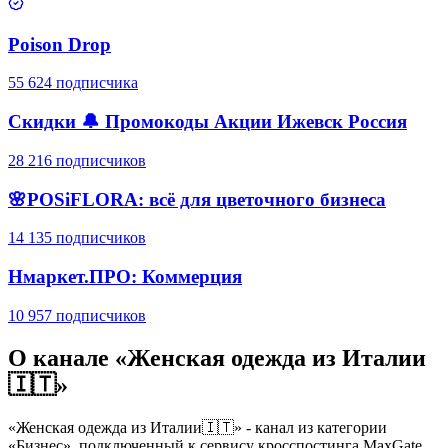
Poison Drop
55 624 подписчика
Скидки 🔔 Промокоды Акции Ижевск Россия
28 216 подписчиков
🌸POSiFLORA: всё для цветочного бизнеса
14 135 подписчиков
Нмаркет.ПРО: Коммерция
10 957 подписчиков
О канале «
Женская одежда из Италии
🇮🇹
»
«
Женская одежда из Италии🇮🇹
» - канал из категории
«
Бизнес
», подключенный к сервису кросспостинга MaxGate.