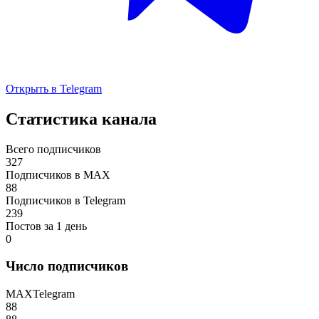
Открыть в Telegram
Статистика канала
Всего подписчиков
327
Подписчиков в MAX
88
Подписчиков в Telegram
239
Постов за 1 день
0
Число подписчиков
MAX
Telegram
88