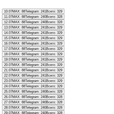
10.07
MAX:
88
Telegram:
241
Всего:
329
11.07
MAX:
88
Telegram:
240
Всего:
328
12.07
MAX:
88
Telegram:
240
Всего:
328
13.07
MAX:
88
Telegram:
241
Всего:
329
14.07
MAX:
88
Telegram:
241
Всего:
329
15.07
MAX:
88
Telegram:
241
Всего:
329
16.07
MAX:
88
Telegram:
241
Всего:
329
17.07
MAX:
88
Telegram:
241
Всего:
329
18.07
MAX:
88
Telegram:
241
Всего:
329
19.07
MAX:
88
Telegram:
241
Всего:
329
20.07
MAX:
88
Telegram:
241
Всего:
329
21.07
MAX:
88
Telegram:
241
Всего:
329
22.07
MAX:
88
Telegram:
241
Всего:
329
23.07
MAX:
88
Telegram:
241
Всего:
329
24.07
MAX:
88
Telegram:
241
Всего:
329
25.07
MAX:
88
Telegram:
240
Всего:
328
26.07
MAX:
88
Telegram:
240
Всего:
328
27.07
MAX:
88
Telegram:
240
Всего:
328
28.07
MAX:
88
Telegram:
240
Всего:
328
29.07
MAX:
88
Telegram:
240
Всего:
328