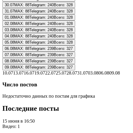
30.07
MAX:
88
Telegram:
240
Всего:
328
31.07
MAX:
88
Telegram:
240
Всего:
328
01.08
MAX:
88
Telegram:
240
Всего:
328
02.08
MAX:
88
Telegram:
240
Всего:
328
03.08
MAX:
88
Telegram:
240
Всего:
328
04.08
MAX:
88
Telegram:
240
Всего:
328
05.08
MAX:
88
Telegram:
240
Всего:
328
06.08
MAX:
88
Telegram:
239
Всего:
327
07.08
MAX:
88
Telegram:
239
Всего:
327
08.08
MAX:
88
Telegram:
239
Всего:
327
09.08
MAX:
88
Telegram:
239
Всего:
327
10.07
13.07
16.07
19.07
22.07
25.07
28.07
31.07
03.08
06.08
09.08
Число постов
Недостаточно данных по постам для графика
Последние посты
15 июня в 16:50
Видео
:
1