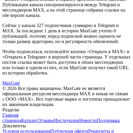
Публикации канала синхронизируются между Telegram и
мессенджером MAX, а на этой странице собраны ссылки на
обе версии канала.
Сейчас у канала
327 подписчиков
суммарно в Telegram и
MAX. За последние
1
день
в истории MaxGate учтено
0
публикаций, поэтому перед подпиской можно оценить не
только размер аудитории, но и регулярность обновлений.
Чтобы подписаться, используйте кнопки «Открыть в MAX» и
«Открыть в Telegram» в верхней части страницы. У отдельных
постов ссылка может быть доступна в обоих мессенджерах
или только в одном из них, если MaxGate получил такой URL
из истории обработки.
MaxGate
© 2026 Все права защищены. MaxGate не является
официальным ресурсом мессенджера MAX и никак не связан
с ООО «МАХ». Все торговые марки и логотипы принадлежат
их законным владельцам.
Разделы
Главная
страница
Каталог
Отзывы
Инструкции
Новости
Поддержка
Документы
Условия использования
Публичная оферта
Реквизиты и