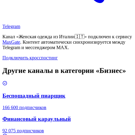
Telegram
Канал «
Женская одежда из Италии🇮🇹
» подключен к сервису
MaxGate
. Контент автоматически синхронизируется между
Telegram и мессенджером MAX.
Подключить кросспостинг
Другие каналы в категории «
Бизнес
»
Беспощадный пиарщик
166 600 подписчиков
Финансовый караульный
92 075 подписчиков