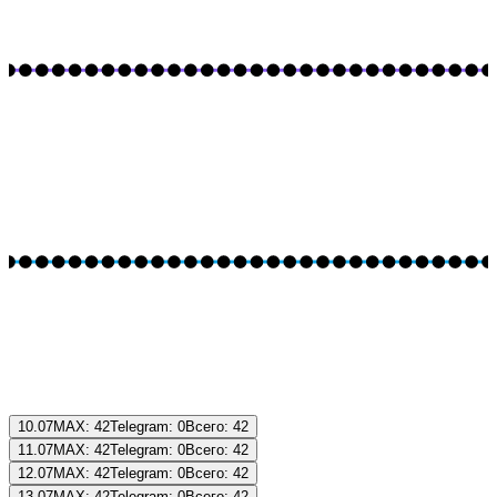
10.07
MAX:
42
Telegram:
0
Всего:
42
11.07
MAX:
42
Telegram:
0
Всего:
42
12.07
MAX:
42
Telegram:
0
Всего:
42
13.07
MAX:
42
Telegram:
0
Всего:
42