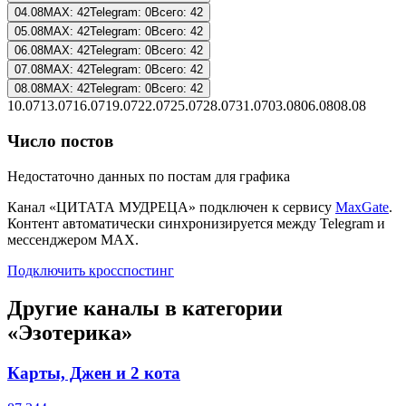
04.08
MAX:
42
Telegram:
0
Всего:
42
05.08
MAX:
42
Telegram:
0
Всего:
42
06.08
MAX:
42
Telegram:
0
Всего:
42
07.08
MAX:
42
Telegram:
0
Всего:
42
08.08
MAX:
42
Telegram:
0
Всего:
42
10.07
13.07
16.07
19.07
22.07
25.07
28.07
31.07
03.08
06.08
08.08
Число постов
Недостаточно данных по постам для графика
Канал «
ЦИТАТА МУДРЕЦА
» подключен к сервису
MaxGate
.
Контент автоматически синхронизируется между Telegram и
мессенджером MAX.
Подключить кросспостинг
Другие каналы в категории
«
Эзотерика
»
Карты, Джен и 2 кота