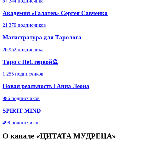
87 344 подписчика
Академия «Галатея» Сергея Савченко
21 379 подписчиков
Магистратура для Таролога
20 952 подписчика
Таро с НеСтервой🔮
1 255 подписчиков
Новая реальность | Анна Леона
986 подписчиков
SPIRIT MIND
498 подписчиков
О канале «
ЦИТАТА МУДРЕЦА
»