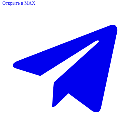
Открыть в MAX