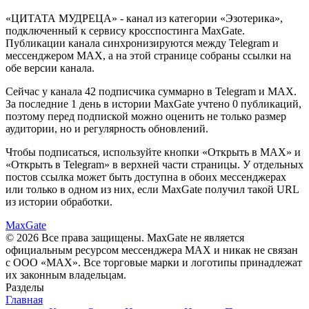
«
ЦИТАТА МУДРЕЦА
» - канал из категории «
Эзотерика
»,
подключенный к сервису кросспостинга MaxGate.
Публикации канала синхронизируются между Telegram и
мессенджером MAX, а на этой странице собраны ссылки на
обе версии канала.
Сейчас у канала
42 подписчика
суммарно в Telegram и MAX.
За последние
1
день
в истории MaxGate учтено
0
публикаций,
поэтому перед подпиской можно оценить не только размер
аудитории, но и регулярность обновлений.
Чтобы подписаться, используйте кнопки «Открыть в MAX» и
«Открыть в Telegram» в верхней части страницы. У отдельных
постов ссылка может быть доступна в обоих мессенджерах
или только в одном из них, если MaxGate получил такой URL
из истории обработки.
MaxGate
© 2026 Все права защищены. MaxGate не является
официальным ресурсом мессенджера MAX и никак не связан
с ООО «МАХ». Все торговые марки и логотипы принадлежат
их законным владельцам.
Разделы
Главная