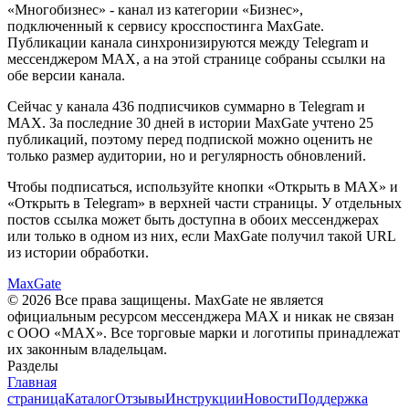
«
Многобизнес
» - канал из категории «
Бизнес
»,
подключенный к сервису кросспостинга MaxGate.
Публикации канала синхронизируются между Telegram и
мессенджером MAX, а на этой странице собраны ссылки на
обе версии канала.
Сейчас у канала
436 подписчиков
суммарно в Telegram и
MAX. За последние
30
дней
в истории MaxGate учтено
25
публикаций, поэтому перед подпиской можно оценить не
только размер аудитории, но и регулярность обновлений.
Чтобы подписаться, используйте кнопки «Открыть в MAX» и
«Открыть в Telegram» в верхней части страницы. У отдельных
постов ссылка может быть доступна в обоих мессенджерах
или только в одном из них, если MaxGate получил такой URL
из истории обработки.
MaxGate
© 2026 Все права защищены. MaxGate не является
официальным ресурсом мессенджера MAX и никак не связан
с ООО «МАХ». Все торговые марки и логотипы принадлежат
их законным владельцам.
Разделы
Главная
страница
Каталог
Отзывы
Инструкции
Новости
Поддержка