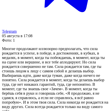
Telegram
05 августа в 17:08
Фото
:
1
Многие продолжают иллюзорно предполагать, что сила
рождается в успехе, в победе, в достижениях, в кубках, в
медалях, в момент, когда ты побеждаешь, в момент, когда ты
на сцене или вершине, и все тебе аплодируют. Но сила
рождается совершенно не там. Сила рождается там, где ты
стоишь лицом к лицу с самим собой и делаешь выбор.
Выбираешь идти, даже когда туман, даже когда ничего не
понятно. Сила рождается в момент, когда ты делаешь выбор
туда, где нет никаких гарантий, туда, где непонятно. В
момент, где ты знаешь свое «Зачем». В момент, когда ты
берёшь себя в руки и говоришь себе, «Я продолжаю, я не
сдамся, я справлюсь, а если не справлюсь, я всё равно
попробую». И в этом твоя сила. Сила никогда не рождается на
виду других. Сила всегда рождается только на виду самого