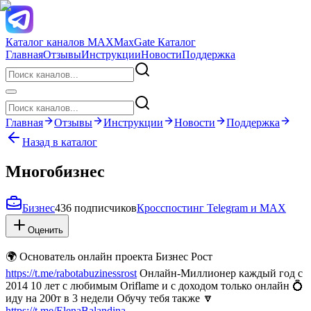
Каталог каналов MAX
MaxGate Каталог
Главная
Отзывы
Инструкции
Новости
Поддержка
Главная
Отзывы
Инструкции
Новости
Поддержка
Назад в каталог
Многобизнес
Бизнес
436 подписчиков
Кросспостинг Telegram и MAX
Оценить
🌍 Основатель онлайн проекта Бизнес Рост
https://t.me/rabotabuzinessrost
Онлайн-Миллионер каждый год с
2014 10 лет с любимым Oriflame и с доходом только онлайн 💍
иду на 200т в 3 недели Обучу тебя также 🔽
https://t.me/ElenaBalandina