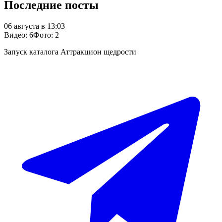
Последние посты
06 августа в 13:03
Видео
:
6
Фото
:
2
Запуск каталога Аттракцион щедрости