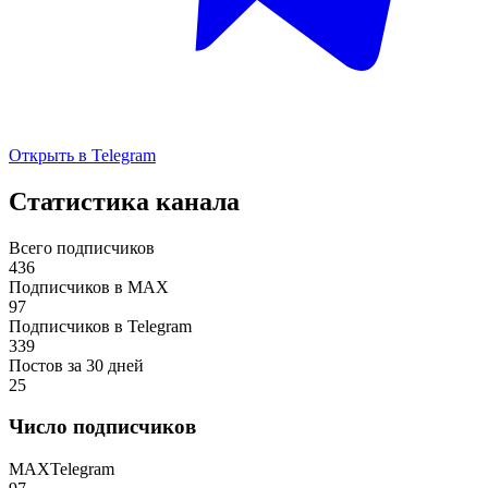
Открыть в Telegram
Статистика канала
Всего подписчиков
436
Подписчиков в MAX
97
Подписчиков в Telegram
339
Постов за 30 дней
25
Число подписчиков
MAX
Telegram