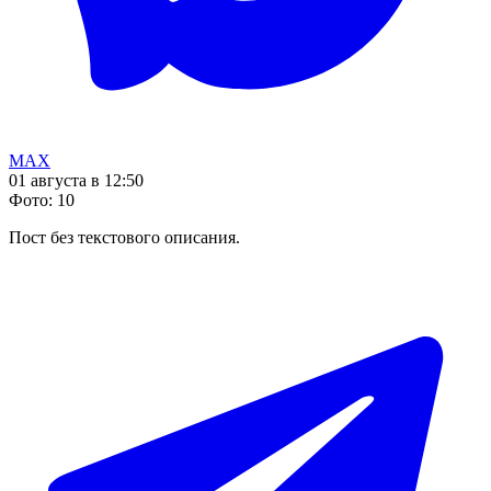
MAX
01 августа в 12:50
Фото
:
10
Пост без текстового описания.