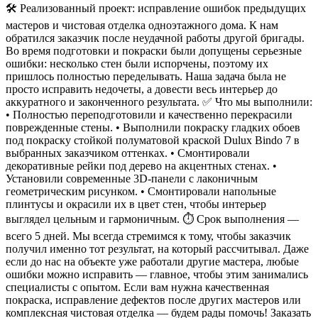
🛠 Реализованный проект: исправление ошибок предыдущих
мастеров и чистовая отделка одноэтажного дома. К нам
обратился заказчик после неудачной работы другой бригады.
Во время подготовки и покраски были допущены серьезные
ошибки: несколько стен были испорчены, поэтому их
пришлось полностью переделывать. Наша задача была не
просто исправить недочеты, а довести весь интерьер до
аккуратного и законченного результата. ✅ Что мы выполнили:
• Полностью переподготовили и качественно перекрасили
поврежденные стены. • Выполнили покраску гладких обоев
под покраску стойкой полуматовой краской Dulux Bindo 7 в
выбранных заказчиком оттенках. • Смонтировали
декоративные рейки под дерево на акцентных стенах. •
Установили современные 3D-панели с лаконичным
геометрическим рисунком. • Смонтировали напольные
плинтусы и окрасили их в цвет стен, чтобы интерьер
выглядел цельным и гармоничным. ⏱ Срок выполнения —
всего 5 дней. Мы всегда стремимся к тому, чтобы заказчик
получил именно тот результат, на который рассчитывал. Даже
если до нас на объекте уже работали другие мастера, любые
ошибки можно исправить — главное, чтобы этим занимались
специалисты с опытом. Если вам нужна качественная
покраска, исправление дефектов после других мастеров или
комплексная чистовая отделка — будем рады помочь! Заказать