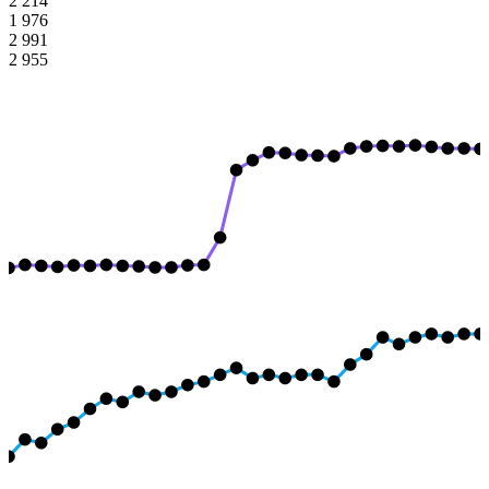
2 214
1 976
2 991
2 955