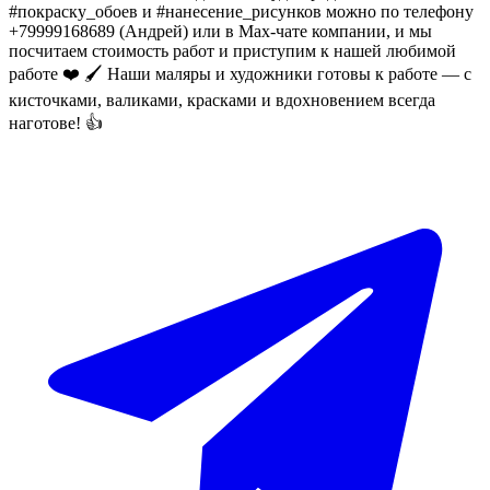
#покраску_обоев и #нанесение_рисунков можно по телефону
+79999168689 (Андрей) или в Max-чате компании, и мы
посчитаем стоимость работ и приступим к нашей любимой
работе ❤️ 🖌 Наши маляры и художники готовы к работе — с
кисточками, валиками, красками и вдохновением всегда
наготове! 👍