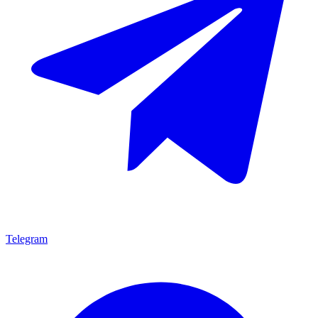
Telegram